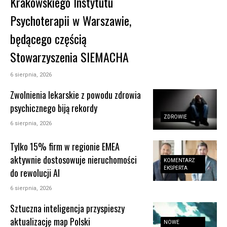
Krakowskiego Instytutu
Psychoterapii w Warszawie,
będącego częścią
Stowarzyszenia SIEMACHA
6 sierpnia, 2026
Zwolnienia lekarskie z powodu zdrowia
psychicznego biją rekordy
ZDROWIE
6 sierpnia, 2026
Tylko 15% firm w regionie EMEA
aktywnie dostosowuje nieruchomości
KOMENTARZ
EKSPERTA
do rewolucji AI
6 sierpnia, 2026
Sztuczna inteligencja przyspieszy
aktualizację map Polski
NOWE