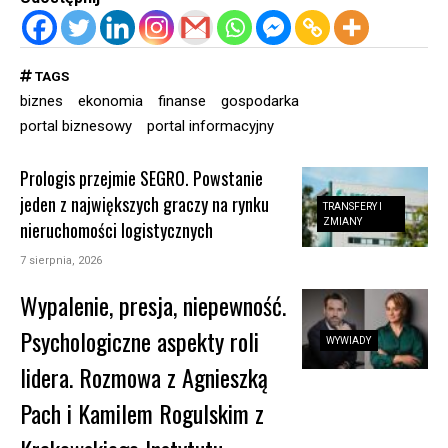
TAGS
biznes
ekonomia
finanse
gospodarka
portal biznesowy
portal informacyjny
Prologis przejmie SEGRO. Powstanie
jeden z największych graczy na rynku
TRANSFERY I
ZMIANY
nieruchomości logistycznych
7 sierpnia, 2026
Wypalenie, presja, niepewność.
Psychologiczne aspekty roli
WYWIADY
lidera. Rozmowa z Agnieszką
Pach i Kamilem Rogulskim z