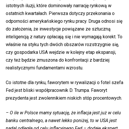
istotnych iluzji, które dominowały narrację rynkową w
ostatnich kwartałach. Pierwsza dotyczy przekonania o
odporności amerykańskiego rynku pracy. Druga odnosi się
do założenia, że inwestycje powiązane ze sztuczną
inteligencją z natury opłacają się i nie wymagają korekt. To
właśnie na styku tych dwóch obszarów rozstrzygnie się,
czy gospodarka USA wejdzie w kolejny etap ekspansji,
czy też będzie zmuszona do konfrontacji z bardziej
realistycznymi fundamentami wzrostu.
Co istotne dla rynku, faworytem w rywalizacji o fotel szefa
Fed jest bliski współpracownik D. Trumpa. Faworyt
prezydenta jest zwolennikiem niskich stóp procentowych.
– O ile w Polsce mamy sytuację, że inflacja jest już w celu
banku centralnego, a nawet lekko poniżej, to w USA jest
nadal odległa od celu inflacyjnego Fed –
dodaje ekspert