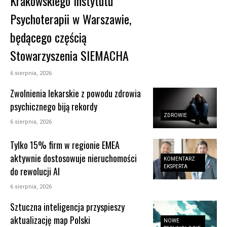
Krakowskiego Instytutu
Psychoterapii w Warszawie,
będącego częścią
Stowarzyszenia SIEMACHA
6 sierpnia, 2026
Zwolnienia lekarskie z powodu zdrowia
psychicznego biją rekordy
ZDROWIE
6 sierpnia, 2026
Tylko 15% firm w regionie EMEA
aktywnie dostosowuje nieruchomości
KOMENTARZ
EKSPERTA
do rewolucji AI
6 sierpnia, 2026
Sztuczna inteligencja przyspieszy
aktualizację map Polski
NOWE