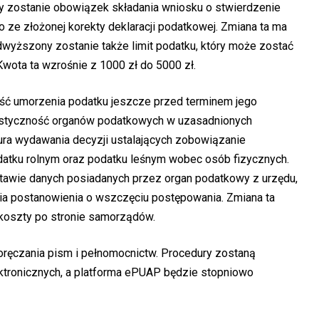
ny zostanie obowiązek składania wniosku o stwierdzenie
io ze złożonej korekty deklaracji podatkowej. Zmiana ta ma
wyższony zostanie także limit podatku, który może zostać
Kwota ta wzrośnie z 1000 zł do 5000 zł.
ść umorzenia podatku jeszcze przed terminem jego
lastyczność organów podatkowych w uzasadnionych
ra wydawania decyzji ustalających zobowiązanie
atku rolnym oraz podatku leśnym wobec osób fizycznych.
awie danych posiadanych przez organ podatkowy z urzędu,
a postanowienia o wszczęciu postępowania. Zmiana ta
 koszty po stronie samorządów.
oręczania pism i pełnomocnictw. Procedury zostaną
tronicznych, a platforma ePUAP będzie stopniowo