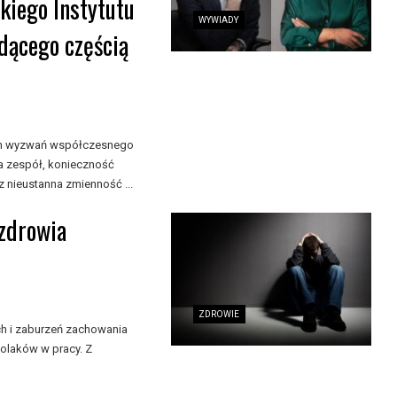
iego Instytutu
WYWIADY
dącego częścią
zych wyzwań współczesnego
a zespół, konieczność
 nieustanna zmienność ...
 zdrowia
ZDROWIE
ch i zaburzeń zachowania
olaków w pracy. Z