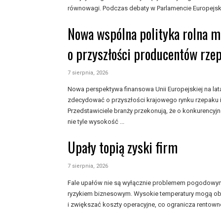
równowagi. Podczas debaty w Parlamencie Europejski
Nowa wspólna polityka rolna 
o przyszłości producentów rze
7 sierpnia, 2026
Nowa perspektywa finansowa Unii Europejskiej na l
zdecydować o przyszłości krajowego rynku rzepaku i
Przedstawiciele branży przekonują, że o konkurencyj
nie tyle wysokość ...
Upały topią zyski firm
7 sierpnia, 2026
Fale upałów nie są wyłącznie problemem pogodowym, 
ryzykiem biznesowym. Wysokie temperatury mogą ob
i zwiększać koszty operacyjne, co ogranicza rentowno