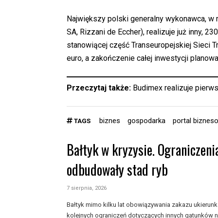
Największy polski generalny wykonawca, w r
SA, Rizzani de Eccher), realizuje już inny, 23
stanowiącej część Transeuropejskiej Sieci T
euro, a zakończenie całej inwestycji planowa
Przeczytaj także:
Budimex realizuje pierw
biznes
gospodarka
portal biznes
TAGS
Bałtyk w kryzysie. Ograniczeni
odbudowały stad ryb
7 sierpnia, 2026
Bałtyk mimo kilku lat obowiązywania zakazu ukieru
kolejnych ograniczeń dotyczących innych gatunków n