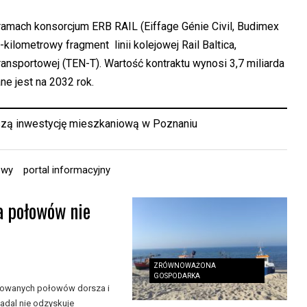
amach konsorcjum ERB RAIL (Eiffage Génie Civil, Budimex
0-kilometrowy fragment linii kolejowej Rail Baltica,
ransportowej (TEN-T). Wartość kontraktu wynosi 3,7 miliarda
ne jest na 2032 rok.
szą inwestycję mieszkaniową w Poznaniu
owy
portal informacyjny
a połowów nie
ZRÓWNOWAŻONA
GOSPODARKA
nkowanych połowów dorsza i
adal nie odzyskuje