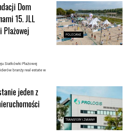
undacji Dom
nami 15. JLL
i Plażowej
POLECANE
ju Siatkówki Plażowej
liderów branży real estate w
tanie jeden z
nieruchomości
TRANSFERY I ZMIANY