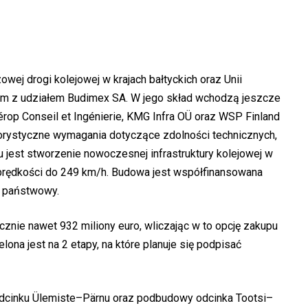
owej drogi kolejowej w krajach bałtyckich oraz Unii
cjum z udziałem Budimex SA. W jego skład wchodzą jeszcze
gérop Conseil et Ingénierie, KMG Infra OÜ oraz WSP Finland
gorystyczne wymagania dotyczące zdolności technicznych,
 jest stworzenie nowoczesnej infrastruktury kolejowej w
 prędkości do 249 km/h. Budowa jest współfinansowana
t państwowy.
znie nawet 932 miliony euro, wliczając w to opcję zakupu
lona jest na 2 etapy, na które planuje się podpisać
odcinku Ülemiste–Pärnu oraz podbudowy odcinka Tootsi–