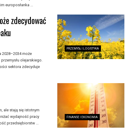
m europosłanka ...
może zdecydować
paku
PRZEMYSŁ I LOGISTYKA
ata 2028–2034 może
 przemysłu olejarskiego.
ności sektora zdecyduje
ale stają się istotnym
niżać wydajność pracy
FINANSE I EKONOMIA
ść przedsiębiorstw ...