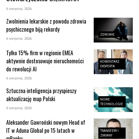
6 sierpnia, 2026
Zwolnienia lekarskie z powodu zdrowia
psychicznego biją rekordy
ZDROWIE
6 sierpnia, 2026
Tylko 15% firm w regionie EMEA
aktywnie dostosowuje nieruchomości
KOMENTARZ
EKSPERTA
do rewolucji AI
6 sierpnia, 2026
Sztuczna inteligencja przyspieszy
aktualizację map Polski
NOWE
TECHNOLOGIE
6 sierpnia, 2026
Aleksander Gawroński nowym Head of
IT w Aduna Global po 15 latach w
TRANSFERY I
ZMIANY
mBanku