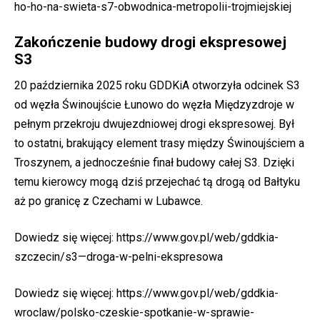
ho-ho-na-swieta-s7-obwodnica-metropolii-trojmiejskiej
Zakończenie budowy drogi ekspresowej
S3
20 października 2025 roku GDDKiA otworzyła odcinek S3
od węzła Świnoujście Łunowo do węzła Międzyzdroje w
pełnym przekroju dwujezdniowej drogi ekspresowej. Był
to ostatni, brakujący element trasy między Świnoujściem a
Troszynem, a jednocześnie finał budowy całej S3. Dzięki
temu kierowcy mogą dziś przejechać tą drogą od Bałtyku
aż po granicę z Czechami w Lubawce.
Dowiedz się więcej:
https://www.gov.pl/web/gddkia-
szczecin/s3—droga-w-pelni-ekspresowa
Dowiedz się więcej:
https://www.gov.pl/web/gddkia-
wroclaw/polsko-czeskie-spotkanie-w-sprawie-