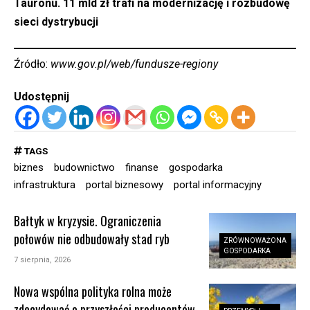
Tauronu. 11 mld zł trafi na modernizację i rozbudowę
sieci dystrybucji
Źródło:
www.gov.pl/web/fundusze-regiony
Udostępnij
TAGS
biznes
budownictwo
finanse
gospodarka
infrastruktura
portal biznesowy
portal informacyjny
Bałtyk w kryzysie. Ograniczenia
połowów nie odbudowały stad ryb
ZRÓWNOWAŻONA
GOSPODARKA
7 sierpnia, 2026
Nowa wspólna polityka rolna może
zdecydować o przyszłości producentów