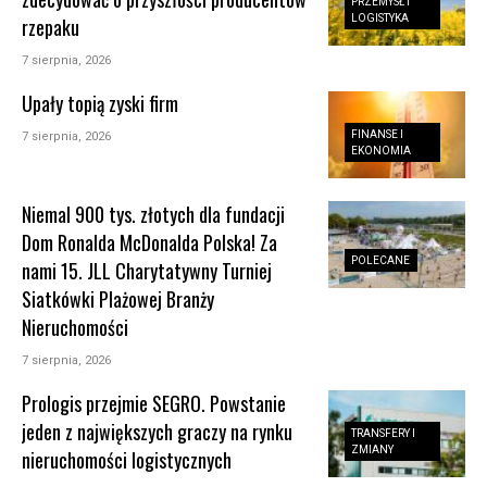
PRZEMYSŁ I
LOGISTYKA
rzepaku
7 sierpnia, 2026
Upały topią zyski firm
FINANSE I
7 sierpnia, 2026
EKONOMIA
Niemal 900 tys. złotych dla fundacji
Dom Ronalda McDonalda Polska! Za
POLECANE
nami 15. JLL Charytatywny Turniej
Siatkówki Plażowej Branży
Nieruchomości
7 sierpnia, 2026
Prologis przejmie SEGRO. Powstanie
jeden z największych graczy na rynku
TRANSFERY I
ZMIANY
nieruchomości logistycznych