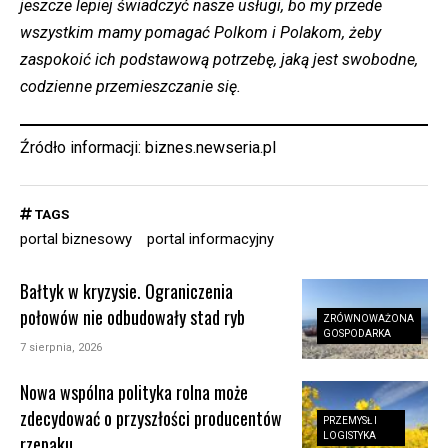
jeszcze lepiej świadczyć nasze usługi, bo my przede
wszystkim mamy pomagać Polkom i Polakom, żeby
zaspokoić ich podstawową potrzebę, jaką jest swobodne,
codzienne przemieszczanie się.
Źródło informacji:
biznes.newseria.pl
TAGS
portal biznesowy
portal informacyjny
Bałtyk w kryzysie. Ograniczenia
połowów nie odbudowały stad ryb
ZRÓWNOWAŻONA
GOSPODARKA
7 sierpnia, 2026
Nowa wspólna polityka rolna może
zdecydować o przyszłości producentów
PRZEMYSŁ I
LOGISTYKA
rzepaku