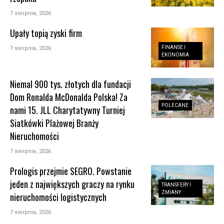
7 sierpnia, 2026
Upały topią zyski firm
FINANSE I
7 sierpnia, 2026
EKONOMIA
Niemal 900 tys. złotych dla fundacji
Dom Ronalda McDonalda Polska! Za
POLECANE
nami 15. JLL Charytatywny Turniej
Siatkówki Plażowej Branży
Nieruchomości
7 sierpnia, 2026
Prologis przejmie SEGRO. Powstanie
jeden z największych graczy na rynku
TRANSFERY I
ZMIANY
nieruchomości logistycznych
7 sierpnia, 2026