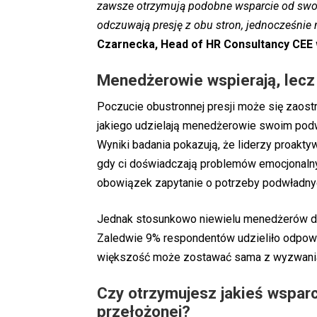
zawsze otrzymują podobne wsparcie od swoic
odczuwają presję z obu stron, jednocześnie
Czarnecka, Head of HR Consultancy CEE
Menedżerowie wspierają, lecz
Poczucie obustronnej presji może się zaos
jakiego udzielają menedżerowie swoim podw
Wyniki badania pokazują, że liderzy proakt
gdy ci doświadczają problemów emocjonaln
obowiązek zapytanie o potrzeby podwładnyc
Jednak stosunkowo niewielu menedżerów de
Zaledwie 9% respondentów udzieliło odpow
większość może zostawać sama z wyzwania
Czy otrzymujesz jakieś wspar
przełożonej?