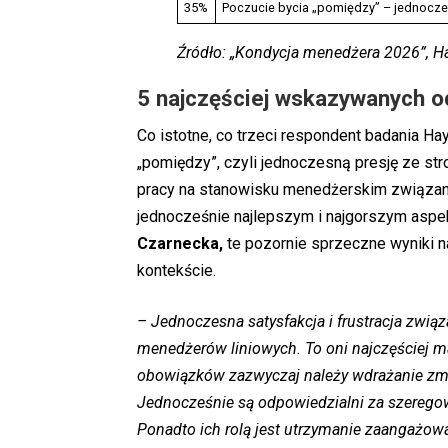
35%
Poczucie bycia „pomiędzy” – jednocze
Źródło: „Kondycja menedżera 2026”, H
5 najczęściej wskazywanych o
Co istotne, co trzeci respondent badania Hay
„pomiędzy”, czyli jednoczesną presję ze st
pracy na stanowisku menedżerskim związany 
jednocześnie najlepszym i najgorszym aspek
Czarnecka,
te pozornie sprzeczne wyniki na
kontekście.
–
Jednoczesna satysfakcja i frustracja zwi
menedżerów liniowych. To oni najczęściej m
obowiązków zazwyczaj należy wdrażanie zmi
Jednocześnie są odpowiedzialni za szeregowy
Ponadto ich rolą jest utrzymanie zaangażowa