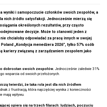
za wyniki i samopoczucie członków swoich zespołów, a
la nich źródło satysfakcji. Jednocześnie mierzą się
 osiągania określonych rezultatów, przy często
podejmowane decyzje. Może to stanowić jeden z
nie chciałoby odpowiadać za pracę innych w swojej
ys Poland „Kondycja menedżera 2026”, tylko 57% osób
żkę kariery związaną z zarządzaniem zespołem jako
 o dobrostan swoich zespołów.
Jednocześnie zaledwie 31%
ego wsparcia od swoich przełożonych.
zą twierdzi, że taka rola jest dla nich źródłem
nak z frustracją, która najczęściej wynika z konieczności
nie mają wpływu.
ącej opiera się na trzech filarach: ludziach, poczuciu