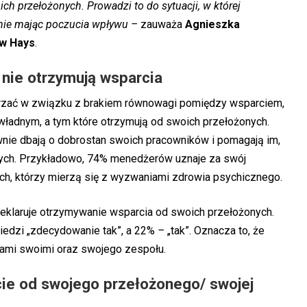
h przełożonych. Prowadzi to do sytuacji, w której
 nie mając poczucia wpływu –
zauważa
Agnieszka
 w Hays
.
 nie otrzymują wsparcia
trzać w związku z brakiem równowagi pomiędzy wsparciem,
ładnym, a tym które otrzymują od swoich przełożonych.
ywnie dbają o dobrostan swoich pracowników i pomagają im,
ych. Przykładowo, 74% menedżerów uznaje za swój
h, którzy mierzą się z wyzwaniami zdrowia psychicznego.
klaruje otrzymywanie wsparcia od swoich przełożonych.
iedzi „zdecydowanie tak”, a 22%
–
„tak”. Oznacza to, że
mi swoimi oraz swojego zespołu.
cie od swojego przełożonego/ swojej