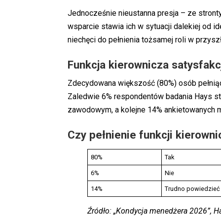
Jednocześnie nieustanna presja – ze stron
wsparcie stawia ich w sytuacji dalekiej od id
niechęci do pełnienia tożsamej roli w przyszł
Funkcja kierownicza satysfakc
Zdecydowana większość (80%) osób pełniącyc
Zaledwie 6% respondentów badania Hays stwi
zawodowym, a kolejne 14% ankietowanych m
Czy pełnienie funkcji kierowni
80%
Tak
6%
Nie
14%
Trudno powiedzieć
Źródło: „Kondycja menedżera 2026”, H