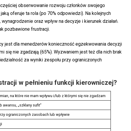
ajczęściej obserwowanie rozwoju członków swojego
jaką oferuje ta rola (po 70% odpowiedzi). Na kolejnych
 wynagrodzenie oraz wpływ na decyzje i kierunek działań.
ak pozbawione frustracji.
cy jest dla menedżerów konieczność egzekwowania decyzji
ymi się nie zgadzają (65%). Wyzwaniem jest też dla nich brak
iedzialność za wyniki zespołu przy ograniczonych
tracji w pełnieniu funkcji kierowniczej?
ian, na które nie mam wpływu i/lub z którymi się nie zgadzam
b awansu, „szklany sufit”
przy ograniczonych zasobach lub wpływie
ji