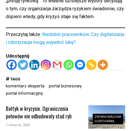
„presję rynkową”. To właśnie dzisiejsze wybory decydują
o tym, czy organizacja zarządza ryzykiem świadomie, czy
dopiero wtedy, gdy kryzys staje się faktem.
Przeczytaj także:
Niedobór pracowników. Czy digitalizacja
i robotyzacja mogą wypełnić lukę?
Udostępnij
TAGS
komentarz eksperta
portal biznesowy
portal informacyjny
Bałtyk w kryzysie. Ograniczenia
połowów nie odbudowały stad ryb
ZRÓWNOWAŻONA
GOSPODARKA
7 sierpnia, 2026