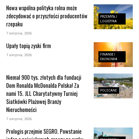
Nowa wspólna polityka rolna może
zdecydować o przyszłości producentów
PRZEMYSŁ I
LOGISTYKA
rzepaku
7 sierpnia, 2026
Upały topią zyski firm
FINANSE I
7 sierpnia, 2026
EKONOMIA
Niemal 900 tys. złotych dla fundacji
Dom Ronalda McDonalda Polska! Za
POLECANE
nami 15. JLL Charytatywny Turniej
Siatkówki Plażowej Branży
Nieruchomości
7 sierpnia, 2026
Prologis przejmie SEGRO. Powstanie