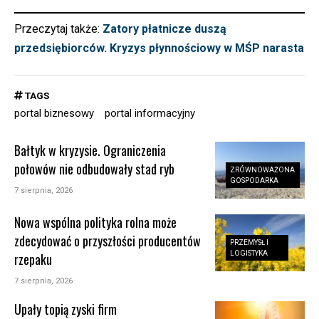
Przeczytaj także:
Zatory płatnicze duszą
przedsiębiorców. Kryzys płynnościowy w MŚP narasta
TAGS
portal biznesowy
portal informacyjny
Bałtyk w kryzysie. Ograniczenia
połowów nie odbudowały stad ryb
ZRÓWNOWAŻONA
GOSPODARKA
7 sierpnia, 2026
Nowa wspólna polityka rolna może
zdecydować o przyszłości producentów
PRZEMYSŁ I
LOGISTYKA
rzepaku
7 sierpnia, 2026
Upały topią zyski firm