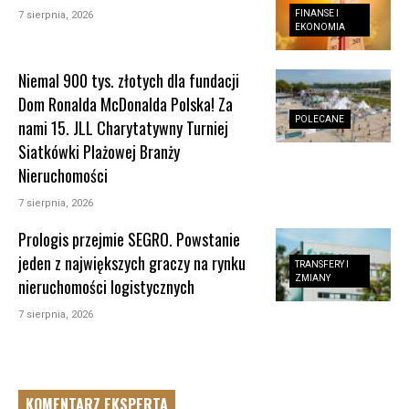
FINANSE I
7 sierpnia, 2026
EKONOMIA
Niemal 900 tys. złotych dla fundacji
Dom Ronalda McDonalda Polska! Za
POLECANE
nami 15. JLL Charytatywny Turniej
Siatkówki Plażowej Branży
Nieruchomości
7 sierpnia, 2026
Prologis przejmie SEGRO. Powstanie
jeden z największych graczy na rynku
TRANSFERY I
ZMIANY
nieruchomości logistycznych
7 sierpnia, 2026
KOMENTARZ EKSPERTA