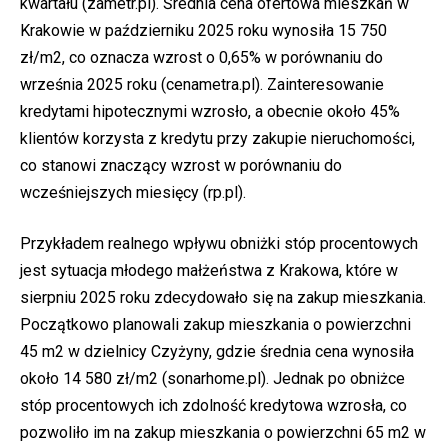
kwartału (
zametr.pl
). Średnia cena ofertowa mieszkań w
Krakowie w październiku 2025 roku wynosiła 15 750
zł/m2, co oznacza wzrost o 0,65% w porównaniu do
września 2025 roku (
cenametra.pl
). Zainteresowanie
kredytami hipotecznymi wzrosło, a obecnie około 45%
klientów korzysta z kredytu przy zakupie nieruchomości,
co stanowi znaczący wzrost w porównaniu do
wcześniejszych miesięcy (rp.pl).
Przykładem realnego wpływu obniżki stóp procentowych
jest sytuacja młodego małżeństwa z Krakowa, które w
sierpniu 2025 roku zdecydowało się na zakup mieszkania.
Początkowo planowali zakup mieszkania o powierzchni
45 m2 w dzielnicy Czyżyny, gdzie średnia cena wynosiła
około 14 580 zł/m2 (sonarhome.pl). Jednak po obniżce
stóp procentowych ich zdolność kredytowa wzrosła, co
pozwoliło im na zakup mieszkania o powierzchni 65 m2 w