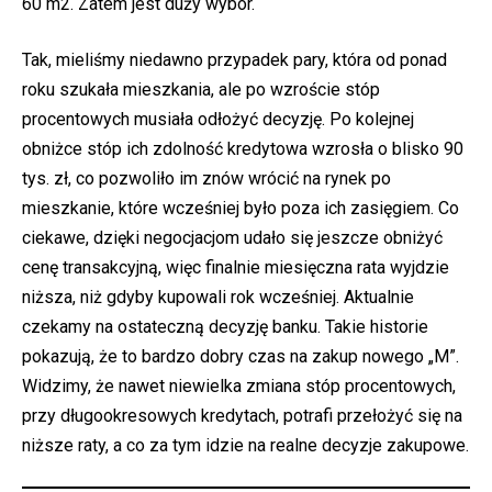
60 m2. Zatem jest duży wybór.
Tak, mieliśmy niedawno przypadek pary, która od ponad
roku szukała mieszkania, ale po wzroście stóp
procentowych musiała odłożyć decyzję. Po kolejnej
obniżce stóp ich zdolność kredytowa wzrosła o blisko 90
tys. zł, co pozwoliło im znów wrócić na rynek po
mieszkanie, które wcześniej było poza ich zasięgiem. Co
ciekawe, dzięki negocjacjom udało się jeszcze obniżyć
cenę transakcyjną, więc finalnie miesięczna rata wyjdzie
niższa, niż gdyby kupowali rok wcześniej. Aktualnie
czekamy na ostateczną decyzję banku. Takie historie
pokazują, że to bardzo dobry czas na zakup nowego „M”.
Widzimy, że nawet niewielka zmiana stóp procentowych,
przy długookresowych kredytach, potrafi przełożyć się na
niższe raty, a co za tym idzie na realne decyzje zakupowe.