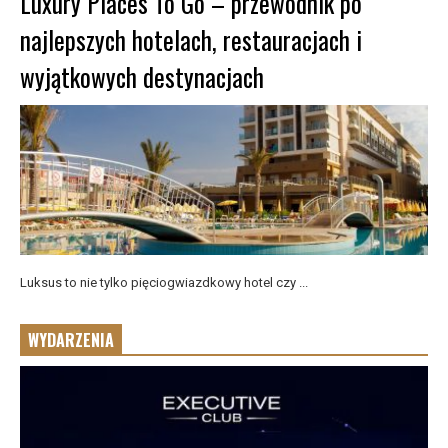
Luxury Places To Go – przewodnik po
najlepszych hotelach, restauracjach i
wyjątkowych destynacjach
Luksus to nie tylko pięciogwiazdkowy hotel czy ...
WYDARZENIA