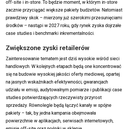
off-site i in-store. To będzie moment, w którym in-store
zacznie przyciągać większe pakiety budżetów. Natomiast
prawdziwy skok – mierzony już szerokimi przesunięciami
środków – nastąpi w 2027 roku, gdy rynek zyska dojrzałe
case studies i benchmarki inkrementalności.
Zwiększone zyski retailerów
Zainteresowanie tematem jest dziś wysokie wśród sieci
handlowych. W kolejnych etapach będą one koncentrować
się na budowie wysokiej jakości oferty mediowej, opartej
na jasnych wskaźnikach efektywności, gwarancjach
udziału w emisji, audytowalnym pomiarze i publikacji case
studies potwierdzających rzeczywisty przyrost
sprzedaży. Równolegle będą łączyć kanały w spójne
pakiety – tak, by jedna kampania obejmowała
powierzchnie w aplikacjach, serwisach internetowych,
emisje off-site oraz nośniki w sklepie.