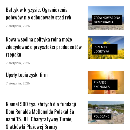
Bałtyk w kryzysie. Ograniczenia
połowów nie odbudowały stad ryb
ZRÓWNOWAŻONA
GOSPODARKA
7 sierpnia, 2026
Nowa wspólna polityka rolna może
zdecydować o przyszłości producentów
PRZEMYSŁ I
LOGISTYKA
rzepaku
7 sierpnia, 2026
Upały topią zyski firm
FINANSE I
7 sierpnia, 2026
EKONOMIA
Niemal 900 tys. złotych dla fundacji
Dom Ronalda McDonalda Polska! Za
POLECANE
nami 15. JLL Charytatywny Turniej
Siatkówki Plażowej Branży