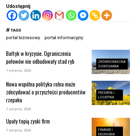
Udostępnij
TAGS
portal biznesowy
portal informacyjny
Bałtyk w kryzysie. Ograniczenia
połowów nie odbudowały stad ryb
ZRÓWNOWAŻONA
GOSPODARKA
7 sierpnia, 2026
Nowa wspólna polityka rolna może
zdecydować o przyszłości producentów
PRZEMYSŁ I
LOGISTYKA
rzepaku
7 sierpnia, 2026
Upały topią zyski firm
FINANSE I
7 sierpnia, 2026
EKONOMIA