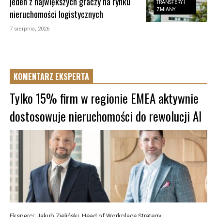
jeden z największych graczy na rynku
TRANSFERY I
ZMIANY
nieruchomości logistycznych
7 sierpnia, 2026
KOMENTARZ EKSPERTA
Tylko 15% firm w regionie EMEA aktywnie
dostosowuje nieruchomości do rewolucji AI
Eksperci: Jakub Zieliński, Head of Workplace Strategy ...