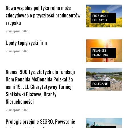
Nowa wspólna polityka rolna może
zdecydować o przyszłości producentów
PRZEMYSŁ I
LOGISTYKA
rzepaku
7 sierpnia, 2026
Upały topią zyski firm
FINANSE I
7 sierpnia, 2026
EKONOMIA
Niemal 900 tys. złotych dla fundacji
Dom Ronalda McDonalda Polska! Za
POLECANE
nami 15. JLL Charytatywny Turniej
Siatkówki Plażowej Branży
Nieruchomości
7 sierpnia, 2026
Prologis przejmie SEGRO. Powstanie