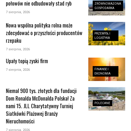
połowów nie odbudowały stad ryb
ZRÓWNOWAŻONA
GOSPODARKA
7 sierpnia, 2026
Nowa wspólna polityka rolna może
zdecydować o przyszłości producentów
PRZEMYSŁ I
LOGISTYKA
rzepaku
7 sierpnia, 2026
Upały topią zyski firm
FINANSE I
7 sierpnia, 2026
EKONOMIA
Niemal 900 tys. złotych dla fundacji
Dom Ronalda McDonalda Polska! Za
POLECANE
nami 15. JLL Charytatywny Turniej
Siatkówki Plażowej Branży
Nieruchomości
7 sierpnia, 2026