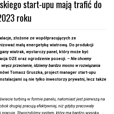
kiego start-upu mają trafić do
2023 roku
alacje, złożone ze współpracujących ze
nizować małą energetykę wiatrową. Do produkcji
gany wiatrak, wystarczy panel, który może być
lacja OZE oraz ogrodzenie posesji.
– Nie chcemy
, wręcz przeciwnie, idziemy bardzo mocno w rozwiązania
mówi Tomasz Gruszka, project manager start-upu
nstalacjami są nie tylko inwestorzy prywatni, lecz także
świecie turbiną w formie panelu, natomiast jest pierwszą na
obok drugiej pracują efektywniej, niż gdyby pracowały
 i pracuje. Stworzyliśmy system, który ma bardzo wysoką