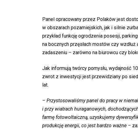
Panel opracowany przez Polaków jest dost
w obszarach pozamiejskich, jak i silnie zur
przykład funkcję ogrodzenia posesji, parkin
na bocznych przęsłach mostów czy wzdłuż a
zadaszeniu – zarówno na biurowcu czy bloku 
Jak informują twórcy pomysłu, wydajność 1
zwrot z inwestycji jest przewidziany po si
lat.
– Przystosowaliśmy panel do pracy w niemal
i przy wiatrach huraganowych, dochodzących
farmę fotowoltaiczną, uzyskujemy dywersyfi
produkcję energii, co jest bardzo ważne –
za