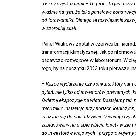
roczny uzysk energii ± 10 proc. To jest nasz 
właśnie na tym, że taka panelowa konstrukcja
od fotowoltaiki. Dlatego te rozwiązania zazw
w szerokiej skali.
Panel Wiatrowy został w czerwcu br. nagro
transformacji klimatycznej. Jak poinformowa
badawczo-rozwojowe w laboratorium. W ciąg
tego, by na początku 2023 roku pierwsze ins
– Każde wydarzenie czy konkurs, który nam d
pytań, nie tylko od inwestorów prywatnych, k
świetną ekspozycję na wiatr. Dostajemy też z
mieć takie instalacje przy portach lotniczy
zaczyna się do nas odzywać. Deweloperzy chc
zaplanowany na etapie wbicia łopaty w ziemi
do inwestorów krajowych i przygotowujemy si