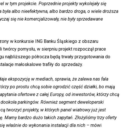
cel w tym projekcie. Poprzednie projekty wykolejały się
 była albo nieefektywna, albo bardzo droga, o wiele droższa
yczaj się nie komercjalizowały, nie były sprzedawane
dzony w konkursie ING Banku Śląskiego z obszaru
li twórcy pomysłu, w sierpniu projekt rozpoczął prace
u najbliższego półrocza będą trwały przygotowania do
talacje małoskalowe trafiły do sprzedaży.
aje ekspozycję w mediach, sprawia, że zalewa nas fala
tórzy po prostu chcą sobie ogrodzić część działki, bo mają
apytania ofertowe z całej Europy, od inwestorów, którzy chcą
ch, dookoła parkingów. Również segment deweloperski
ą tworzyć projekty, w których panel wiatrowy już jest
ę. Mamy bardzo dużo takich zapytań. Złożyliśmy trzy oferty
ę właśnie do wykonania instalacji dla nich
– mówi