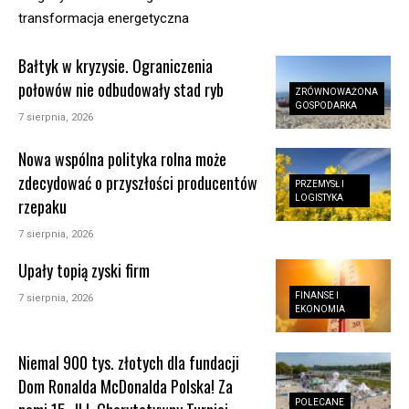
transformacja energetyczna
Bałtyk w kryzysie. Ograniczenia
połowów nie odbudowały stad ryb
ZRÓWNOWAŻONA
GOSPODARKA
7 sierpnia, 2026
Nowa wspólna polityka rolna może
zdecydować o przyszłości producentów
PRZEMYSŁ I
LOGISTYKA
rzepaku
7 sierpnia, 2026
Upały topią zyski firm
FINANSE I
7 sierpnia, 2026
EKONOMIA
Niemal 900 tys. złotych dla fundacji
Dom Ronalda McDonalda Polska! Za
POLECANE