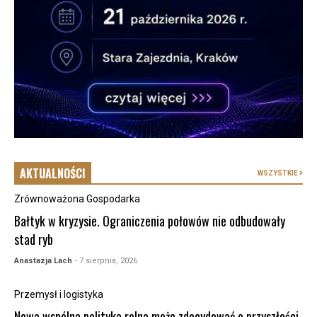
AKTUALNOŚCI
WSZYSTKIE
Zrównoważona Gospodarka
Bałtyk w kryzysie. Ograniczenia połowów nie odbudowały
stad ryb
Anastazja Lach
- 7 sierpnia, 2026
Przemysł i logistyka
Nowa wspólna polityka rolna może zdecydować o przyszłości