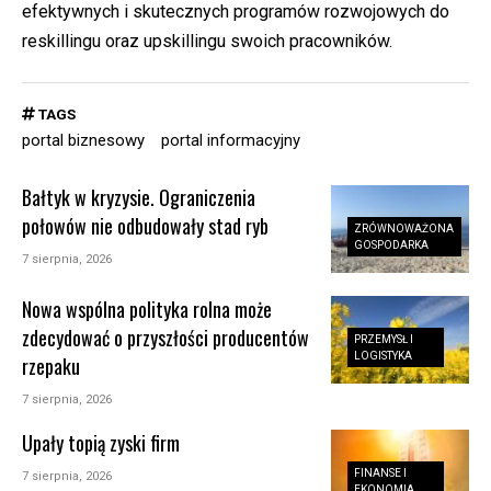
efektywnych i skutecznych programów rozwojowych do
reskillingu oraz upskillingu swoich pracowników.
TAGS
portal biznesowy
portal informacyjny
Bałtyk w kryzysie. Ograniczenia
połowów nie odbudowały stad ryb
ZRÓWNOWAŻONA
GOSPODARKA
7 sierpnia, 2026
Nowa wspólna polityka rolna może
zdecydować o przyszłości producentów
PRZEMYSŁ I
LOGISTYKA
rzepaku
7 sierpnia, 2026
Upały topią zyski firm
FINANSE I
7 sierpnia, 2026
EKONOMIA