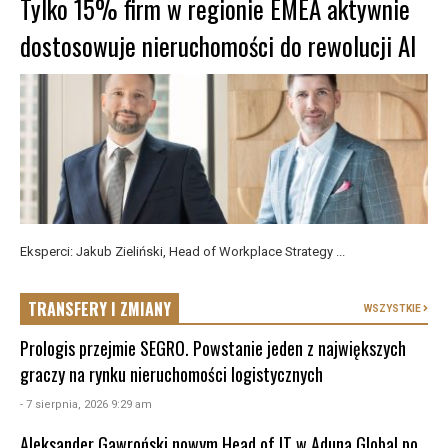
Tylko 15% firm w regionie EMEA aktywnie
dostosowuje nieruchomości do rewolucji AI
Eksperci: Jakub Zieliński, Head of Workplace Strategy ...
TRANSFERY I ZMIANY
WSZYSTKIE
Prologis przejmie SEGRO. Powstanie jeden z największych
graczy na rynku nieruchomości logistycznych
- 7 sierpnia, 2026 9:29 am
Aleksander Gawroński nowym Head of IT w Aduna Global po