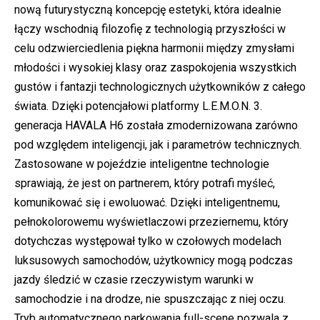
nową futurystyczną koncepcję estetyki, która idealnie
łączy wschodnią filozofię z technologią przyszłości w
celu odzwierciedlenia piękna harmonii między zmysłami
młodości i wysokiej klasy oraz zaspokojenia wszystkich
gustów i fantazji technologicznych użytkowników z całego
świata. Dzięki potencjałowi platformy L.E.M.O.N. 3.
generacja HAVALA H6 została zmodernizowana zarówno
pod względem inteligencji, jak i parametrów technicznych.
Zastosowane w pojeździe inteligentne technologie
sprawiają, że jest on partnerem, który potrafi myśleć,
komunikować się i ewoluować. Dzięki inteligentnemu,
pełnokolorowemu wyświetlaczowi przeziernemu, który
dotychczas występował tylko w czołowych modelach
luksusowych samochodów, użytkownicy mogą podczas
jazdy śledzić w czasie rzeczywistym warunki w
samochodzie i na drodze, nie spuszczając z niej oczu.
Tryb automatycznego parkowania full-scene pozwala z