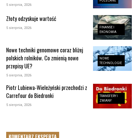
POLECANE
5 sierpnia, 2026
Złoty odzyskuje wartość
FINANSE I
5 sierpnia, 2026
EKONOMIA
Nowe techniki genomowe coraz bliżej
polskich rolników. Co zmienią nowe
NOWE
TECHNOLOGIE
przepisy UE?
5 sierpnia, 2026
Piotr Lubiewa-Wieleżyński przechodzi z
Carrefour do Biedronki
TRANSFERY I
ZMIANY
5 sierpnia, 2026
KOMENTARZ EKSPERTA