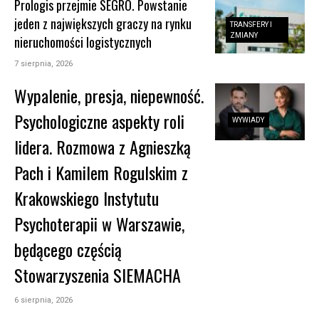
Prologis przejmie SEGRO. Powstanie
jeden z największych graczy na rynku
TRANSFERY I
ZMIANY
nieruchomości logistycznych
7 sierpnia, 2026
Wypalenie, presja, niepewność.
Psychologiczne aspekty roli
WYWIADY
lidera. Rozmowa z Agnieszką
Pach i Kamilem Rogulskim z
Krakowskiego Instytutu
Psychoterapii w Warszawie,
będącego częścią
Stowarzyszenia SIEMACHA
6 sierpnia, 2026