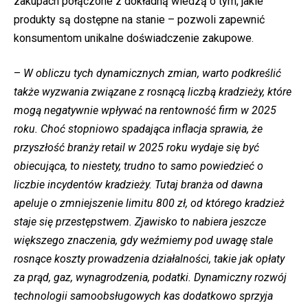
zakupach połączone z dokładną wiedzą o tym, jakie
produkty są dostępne na stanie – pozwoli zapewnić
konsumentom unikalne doświadczenie zakupowe.
–
W obliczu tych dynamicznych zmian, warto podkreślić
także wyzwania związane z rosnącą liczbą kradzieży, które
mogą negatywnie wpływać na rentowność firm w 2025
roku. Choć stopniowo spadająca inflacja sprawia, że
przyszłość branży retail w 2025 roku wydaje się być
obiecująca, to niestety, trudno to samo powiedzieć o
liczbie incydentów kradzieży. Tutaj branża od dawna
apeluje o zmniejszenie limitu 800 zł, od którego kradzież
staje się przestępstwem. Zjawisko to nabiera jeszcze
większego znaczenia, gdy weźmiemy pod uwagę stale
rosnące koszty prowadzenia działalności, takie jak opłaty
za prąd, gaz, wynagrodzenia, podatki. Dynamiczny rozwój
technologii samoobsługowych kas dodatkowo sprzyja