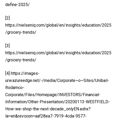
define-2025/
[2]
https://nielseniq.com/global/en/insights/education/2025
/grocery-trends/
[3]
https://nielseniq.com/global/en/insights/education/2025
/grocery-trends/
[4]
https://images-
urw.azureedge.net/-/media/Corporate~o~Sites/Unibail-
Rodamco-
Corporate/Files/Homepage/INVESTORS/Financial-
Information/Other-Presentation/20200113-WESTFIELD-
How-we-shop-the-next-decade_onlyEN.ashx?
la=en&revision=aaf28ea7-7919-4cda-9577-