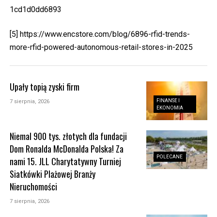
1cd1d0dd6893
[5]
https://www.encstore.com/blog/6896-rfid-trends-
more-rfid-powered-autonomous-retail-stores-in-2025
Upały topią zyski firm
FINANSE I
7 sierpnia, 2026
EKONOMIA
Niemal 900 tys. złotych dla fundacji
Dom Ronalda McDonalda Polska! Za
POLECANE
nami 15. JLL Charytatywny Turniej
Siatkówki Plażowej Branży
Nieruchomości
7 sierpnia, 2026