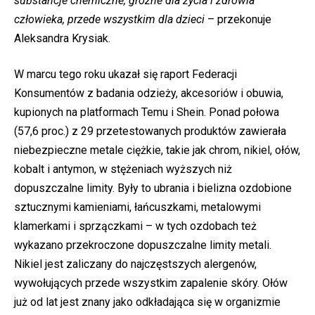
substancje chemiczne, groźne dla życia i zdrowia
człowieka, przede wszystkim dla dzieci
– przekonuje
Aleksandra Krysiak.
W marcu tego roku ukazał się raport Federacji
Konsumentów z badania odzieży, akcesoriów i obuwia,
kupionych na platformach Temu i Shein. Ponad połowa
(57,6 proc.) z 29 przetestowanych produktów zawierała
niebezpieczne metale ciężkie, takie jak chrom, nikiel, ołów,
kobalt i antymon, w stężeniach wyższych niż
dopuszczalne limity. Były to ubrania i bielizna ozdobione
sztucznymi kamieniami, łańcuszkami, metalowymi
klamerkami i sprzączkami – w tych ozdobach też
wykazano przekroczone dopuszczalne limity metali.
Nikiel jest zaliczany do najczęstszych alergenów,
wywołujących przede wszystkim zapalenie skóry. Ołów
już od lat jest znany jako odkładająca się w organizmie