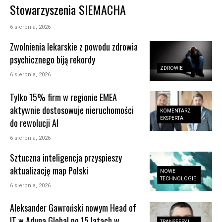
Stowarzyszenia SIEMACHA
6 sierpnia, 2026
Zwolnienia lekarskie z powodu zdrowia
psychicznego biją rekordy
ZDROWIE
6 sierpnia, 2026
Tylko 15% firm w regionie EMEA
aktywnie dostosowuje nieruchomości
KOMENTARZ
EKSPERTA
do rewolucji AI
6 sierpnia, 2026
Sztuczna inteligencja przyspieszy
aktualizację map Polski
NOWE
TECHNOLOGIE
6 sierpnia, 2026
Aleksander Gawroński nowym Head of
IT w Aduna Global po 15 latach w
TRANSFERY I