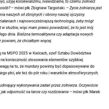
ć, użyję kolokwializmu, niewidzialne, to czemu żołnierz
posób?
– mówi płk Zbigniew Targoński. –
Życie żołnierza jest
nia naszych sił zbrojnych i obrony naszej ojczyzny.
ałaniach i najnowocześniejszą technologię, żeby mógł
t w służbie, więc mam prawo powiedzieć, że to jest mój
żdego dnia. Bielizna termoaktywna czy adaptacja nowych
rz powiem, że chciałbym więcej.
ię na MSPO 2025 w Kielcach, szef Sztabu Dowództwa
e na konieczność stosowania elementów szybkiej
że uwagę na to, że mundury powinny być dopasowywane do
jego płci, ale też do pór roku i warunków atmosferycznych.
udniający wykonywania zadań przez żołnierza. Oczywiście
h jak odporność na tarcie czy rozdzieranie
– mówi płk Marek