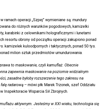
 w ramach operacji „Szpej” wymieniane są: mundury
tosowana do różnych warunków pogodowych, kamizelki
ty, karabinki z celownikami holograficznymi i lunetami
h resortu obrony od początku operacji zakupiono ponad
s. kamizelek kuloodpornych i taktycznych, ponad 50 tys.
 ponad milion sztuk przedmiotów umundurowania.
rawa to maskowanie, czyli kamuflaż. Obecnie
onna zapewnia maskowanie na poziomie widzialnym
ości, zasadne byłoby rozszerzenie tego zakresu na
a falę radarową
– mówi płk Marek Trzonek, szef Oddziału
Inspektoracie Wsparcia Sił Zbrojnych.
muflażu aktywnym. Jesteśmy w XXI wieku, technologia się