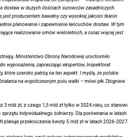
ie dostaw w dużych ilościach surowców zasadniczych.
e jest producentem bawełny czy wysokiej jakości tkanin
iednie planowanie i zapewnienie łańcuchów dostaw. W tym
jące realizowanie umów wieloletnich, a coraz więcej jest
stnieją. Ministerstwo Obrony Narodowej uruchomiło
o wyposażenia, zapraszając ekspertów, Inspektorat
 które szeroko patrzą na ten aspekt. I myślę, że polskie
działania na współczesnym polu walki –
mówi płk Zbigniew
 3 mld zł, z czego 1,5 mld zł tylko w 2024 roku, co stanowi
sprzętu indywidualnego żołnierzy. Dla porównania w latach
ON planuje przekroczenie kwoty 5 mld zł w latach 2026-2027.