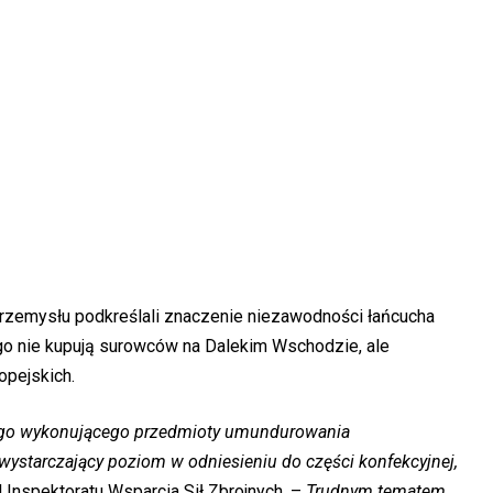
rzemysłu podkreślali znaczenie niezawodności łańcucha
o nie kupują surowców na Dalekim Wschodzie, ale
opejskich.
nego wykonującego przedmioty umundurowania
 wystarczający poziom w odniesieniu do części konfekcyjnej,
Inspektoratu Wsparcia Sił Zbrojnych. –
Trudnym tematem