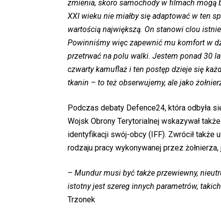
zmienia, skoro samochody w filmach mogą by
XXI wieku nie miałby się adaptować w ten s
wartością największą. On stanowi clou istnie
Powinniśmy więc zapewnić mu komfort w dzi
przetrwać na polu walki. Jestem ponad 30 la
czwarty kamuflaż i ten postęp dzieje się ka
tkanin – to też obserwujemy, ale jako żołnie
Podczas debaty Defence24, która odbyła s
Wojsk Obrony Terytorialnej wskazywał takż
identyfikacji swój-obcy (IFF). Zwrócił tak
rodzaju pracy wykonywanej przez żołnierza, 
–
Mundur musi być także przewiewny, nieutr
istotny jest szereg innych parametrów, takic
Trzonek