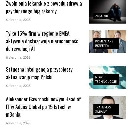
Zwolnienia lekarskie z powodu zdrowia
psychicznego biją rekordy
ZDROWIE
6 sierpnia, 2026
Tylko 15% firm w regionie EMEA
aktywnie dostosowuje nieruchomości
KOMENTARZ
EKSPERTA
do rewolucji AI
6 sierpnia, 2026
Sztuczna inteligencja przyspieszy
aktualizację map Polski
NOWE
TECHNOLOGIE
6 sierpnia, 2026
Aleksander Gawroński nowym Head of
IT w Aduna Global po 15 latach w
TRANSFERY I
ZMIANY
mBanku
6 sierpnia, 2026