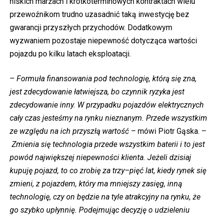
niskich marżach i krótkoterminowych kontraktach wielu
przewoźnikom trudno uzasadnić taką inwestycję bez
gwarancji przyszłych przychodów. Dodatkowym
wyzwaniem pozostaje niepewność dotycząca wartości
pojazdu po kilku latach eksploatacji.
–
Formuła finansowania pod technologię, którą się zna,
jest zdecydowanie łatwiejsza, bo czynnik ryzyka jest
zdecydowanie inny. W przypadku pojazdów elektrycznych
cały czas jesteśmy na rynku nieznanym. Przede wszystkim
ze względu na ich przyszłą wartość –
mówi Piotr Gąska. –
Zmienia się technologia przede wszystkim baterii i to jest
powód największej niepewności klienta. Jeżeli dzisiaj
kupuję pojazd, to co zrobię za trzy–pięć lat, kiedy rynek się
zmieni, z pojazdem, który ma mniejszy zasięg, inną
technologię, czy on będzie na tyle atrakcyjny na rynku, że
go szybko upłynnię. Podejmując decyzję o udzieleniu