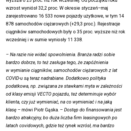
wyższa o 23 proc. niż rok wcześniej. Od początku roku
wzrost wyniósł 32,2 proc. W okresie styczeń–maj
zarejestrowano 16 533 nowe pojazdy użytkowe, w tym 14
878 samochodów ciężarowych (+29,3 proc.). Rejestracje
ciągników samochodowych były o 35 proc. wyższe niż rok
wcześniej i w sumie wyniosły 11 338.
– Na razie nie widać spowolnienia. Branża radzi sobie
bardzo dobrze, to też zasługa tego, że zapóźnienia
w wymianie ciągników, samochodów ciężarowych z lat
COVID-u są teraz nadrabiane. Dodatkowo polityka
podatkowa, np. związana ze stawkami myta w zależności
od klasy emisji VECTO pojazdu, też determinuje wybór
klienta, czy już wymieniać, na co wymieniać i na jaką
klasę –
mówi Piotr Gąska. –
Dostęp do finansowania jest
bardzo atrakcyjny, bo duża liczba firm leasingowych po
latach covidowych, gdzie też rynek wzrósł, ma bardzo