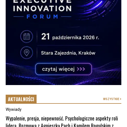
AKTUALNOŚCI
WSZYSTKIE
Wywiady
Wypalenie, presja, niepewność. Psychologiczne aspekty roli
lidera. Rozmowa z Agnieszką Pach i Kamilem Rogulskim z