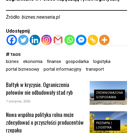
Źródło:
biznes.newseria.pl
Udostępnij
TAGS
biznes
ekonomia
finanse
gospodarka
logistyka
portal biznesowy
portal informacyjny
transport
Bałtyk w kryzysie. Ograniczenia
połowów nie odbudowały stad ryb
ZRÓWNOWAŻONA
GOSPODARKA
7 sierpnia, 2026
Nowa wspólna polityka rolna może
zdecydować o przyszłości producentów
PRZEMYSŁ I
LOGISTYKA
rzepaku