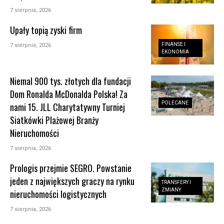
7 sierpnia, 2026
Upały topią zyski firm
FINANSE I
7 sierpnia, 2026
EKONOMIA
Niemal 900 tys. złotych dla fundacji
Dom Ronalda McDonalda Polska! Za
POLECANE
nami 15. JLL Charytatywny Turniej
Siatkówki Plażowej Branży
Nieruchomości
7 sierpnia, 2026
Prologis przejmie SEGRO. Powstanie
jeden z największych graczy na rynku
TRANSFERY I
ZMIANY
nieruchomości logistycznych
7 sierpnia, 2026