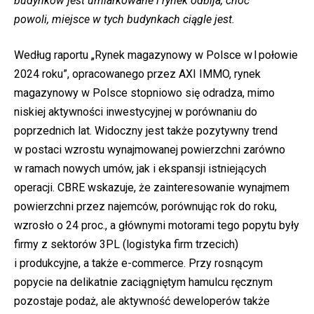
budynków jest umiarkowane i rynek odbija, choć
powoli, miejsce w tych budynkach ciągle jest.
Według raportu „Rynek magazynowy w Polsce w I połowie
2024 roku”, opracowanego przez AXI IMMO, rynek
magazynowy w Polsce stopniowo się odradza, mimo
niskiej aktywności inwestycyjnej w porównaniu do
poprzednich lat. Widoczny jest także pozytywny trend
w postaci wzrostu wynajmowanej powierzchni zarówno
w ramach nowych umów, jak i ekspansji istniejących
operacji. CBRE wskazuje, że zainteresowanie wynajmem
powierzchni przez najemców, porównując rok do roku,
wzrosło o 24 proc., a głównymi motorami tego popytu były
firmy z sektorów 3PL (logistyka firm trzecich)
i produkcyjne, a także e-commerce. Przy rosnącym
popycie na delikatnie zaciągniętym hamulcu ręcznym
pozostaje podaż, ale aktywność deweloperów także