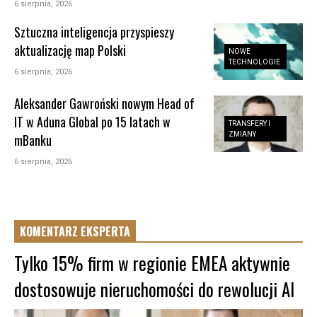
6 sierpnia, 2026
Sztuczna inteligencja przyspieszy
aktualizację map Polski
NOWE
TECHNOLOGIE
6 sierpnia, 2026
Aleksander Gawroński nowym Head of
IT w Aduna Global po 15 latach w
TRANSFERY I
ZMIANY
mBanku
6 sierpnia, 2026
KOMENTARZ EKSPERTA
Tylko 15% firm w regionie EMEA aktywnie
dostosowuje nieruchomości do rewolucji AI