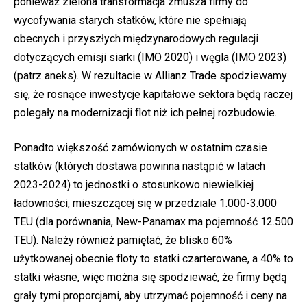
ponieważ zielona transformacja zmusza firmy do
wycofywania starych statków, które nie spełniają
obecnych i przyszłych międzynarodowych regulacji
dotyczących emisji siarki (IMO 2020) i węgla (IMO 2023)
(patrz aneks). W rezultacie w Allianz Trade spodziewamy
się, że rosnące inwestycje kapitałowe sektora będą raczej
polegały na modernizacji flot niż ich pełnej rozbudowie.
Ponadto większość zamówionych w ostatnim czasie
statków (których dostawa powinna nastąpić w latach
2023-2024) to jednostki o stosunkowo niewielkiej
ładowności, mieszczącej się w przedziale 1.000-3.000
TEU (dla porównania, New-Panamax ma pojemność 12.500
TEU). Należy również pamiętać, że blisko 60%
użytkowanej obecnie floty to statki czarterowane, a 40% to
statki własne, więc można się spodziewać, że firmy będą
grały tymi proporcjami, aby utrzymać pojemność i ceny na