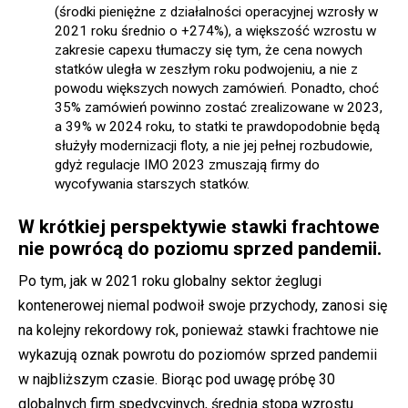
(środki pieniężne z działalności operacyjnej wzrosły w
2021 roku średnio o +274%), a większość wzrostu w
zakresie capexu tłumaczy się tym, że cena nowych
statków uległa w zeszłym roku podwojeniu, a nie z
powodu większych nowych zamówień. Ponadto, choć
35% zamówień powinno zostać zrealizowane w 2023,
a 39% w 2024 roku, to statki te prawdopodobnie będą
służyły modernizacji floty, a nie jej pełnej rozbudowie,
gdyż regulacje IMO 2023 zmuszają firmy do
wycofywania starszych statków.
W krótkiej perspektywie stawki frachtowe
nie powrócą do poziomu sprzed pandemii.
Po tym, jak w 2021 roku globalny sektor żeglugi
kontenerowej niemal podwoił swoje przychody, zanosi się
na kolejny rekordowy rok, ponieważ stawki frachtowe nie
wykazują oznak powrotu do poziomów sprzed pandemii
w najbliższym czasie. Biorąc pod uwagę próbę 30
globalnych firm spedycyjnych, średnia stopa wzrostu