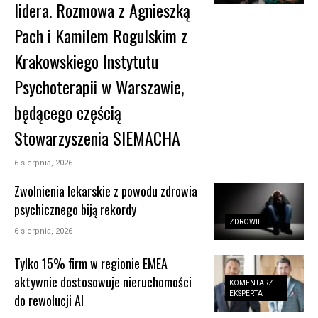
lidera. Rozmowa z Agnieszką
Pach i Kamilem Rogulskim z
Krakowskiego Instytutu
Psychoterapii w Warszawie,
będącego częścią
Stowarzyszenia SIEMACHA
6 sierpnia, 2026
Zwolnienia lekarskie z powodu zdrowia
psychicznego biją rekordy
ZDROWIE
6 sierpnia, 2026
Tylko 15% firm w regionie EMEA
aktywnie dostosowuje nieruchomości
KOMENTARZ
EKSPERTA
do rewolucji AI