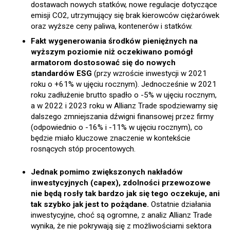
dostawach nowych statków, nowe regulacje dotyczące
emisji CO2, utrzymujący się brak kierowców ciężarówek
oraz wyższe ceny paliwa, kontenerów i statków.
Fakt wygenerowania środków pieniężnych na
wyższym poziomie niż oczekiwano pomógł
armatorom dostosować się do nowych
standardów ESG
(przy wzroście inwestycji w 2021
roku o +61% w ujęciu rocznym). Jednocześnie w 2021
roku zadłużenie brutto spadło o -5% w ujęciu rocznym,
a w 2022 i 2023 roku w Allianz Trade spodziewamy się
dalszego zmniejszania dźwigni finansowej przez firmy
(odpowiednio o -16% i -11% w ujęciu rocznym), co
będzie miało kluczowe znaczenie w kontekście
rosnących stóp procentowych.
Jednak pomimo zwiększonych nakładów
inwestycyjnych (capex), zdolności przewozowe
nie będą rosły tak bardzo jak się tego oczekuje, ani
tak szybko jak jest to pożądane.
Ostatnie działania
inwestycyjne, choć są ogromne, z analiz Allianz Trade
wynika, że nie pokrywają się z możliwościami sektora