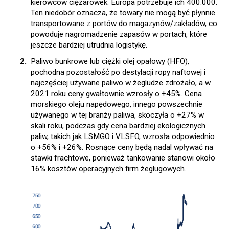
kierowców ciężarówek. Europa potrzebuje ich 400.000.
Ten niedobór oznacza, że towary nie mogą być płynnie
transportowane z portów do magazynów/zakładów, co
powoduje nagromadzenie zapasów w portach, które
jeszcze bardziej utrudnia logistykę.
Paliwo bunkrowe lub ciężki olej opałowy (HFO),
pochodna pozostałość po destylacji ropy naftowej i
najczęściej używane paliwo w żegludze zdrożało, a w
2021 roku ceny gwałtownie wzrosły o +45%. Cena
morskiego oleju napędowego, innego powszechnie
używanego w tej branży paliwa, skoczyła o +27% w
skali roku, podczas gdy cena bardziej ekologicznych
paliw, takich jak LSMGO i VLSFO, wzrosła odpowiednio
o +56% i +26%. Rosnące ceny będą nadal wpływać na
stawki frachtowe, ponieważ tankowanie stanowi około
16% kosztów operacyjnych firm żeglugowych.