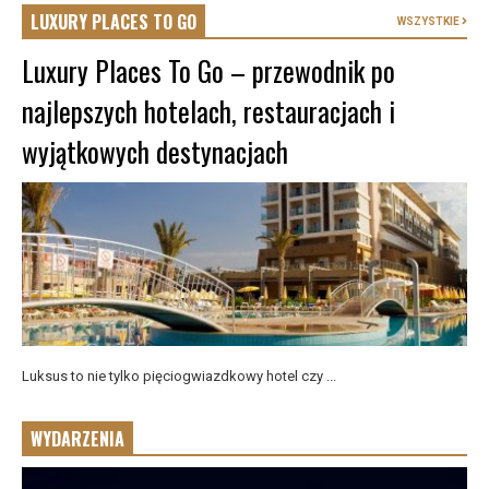
LUXURY PLACES TO GO
WSZYSTKIE
Luxury Places To Go – przewodnik po
najlepszych hotelach, restauracjach i
wyjątkowych destynacjach
Luksus to nie tylko pięciogwiazdkowy hotel czy ...
WYDARZENIA