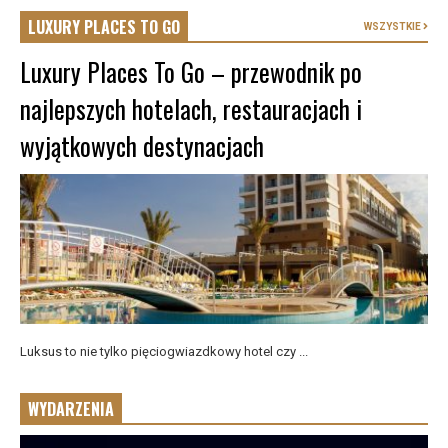
LUXURY PLACES TO GO
WSZYSTKIE
Luxury Places To Go – przewodnik po
najlepszych hotelach, restauracjach i
wyjątkowych destynacjach
Luksus to nie tylko pięciogwiazdkowy hotel czy ...
WYDARZENIA