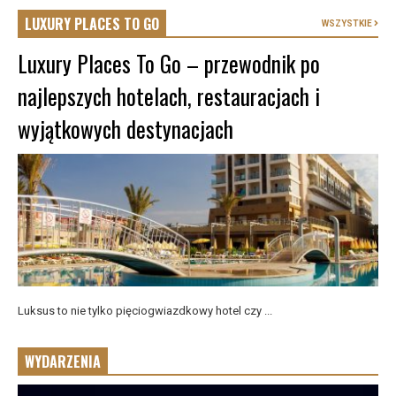
LUXURY PLACES TO GO
WSZYSTKIE
Luxury Places To Go – przewodnik po
najlepszych hotelach, restauracjach i
wyjątkowych destynacjach
Luksus to nie tylko pięciogwiazdkowy hotel czy ...
WYDARZENIA