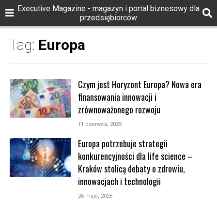
Executive Magazine - magazyn i portal biznesowy dla
przedsiębiorców
Tag:
Europa
Czym jest Horyzont Europa? Nowa era
finansowania innowacji i
zrównoważonego rozwoju
11 czerwca, 2025
Europa potrzebuje strategii
konkurencyjności dla life science –
Kraków stolicą debaty o zdrowiu,
innowacjach i technologii
26 maja, 2025