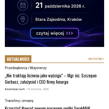
AKTUALNOŚCI
WSZYSTKIE
Przedsiębiorcy i Wizjonerzy
„Nie traktuję biznesu jako wyścigu” – Mgr inż. Szczepan
Gorbacz, założyciel i CEO firmy Amargo
Anastazja Lach
- 10 sierpnia, 2026
Transfery i zmiany
Krzysztof Nawrot nowym prezesem spółki SmakMAK