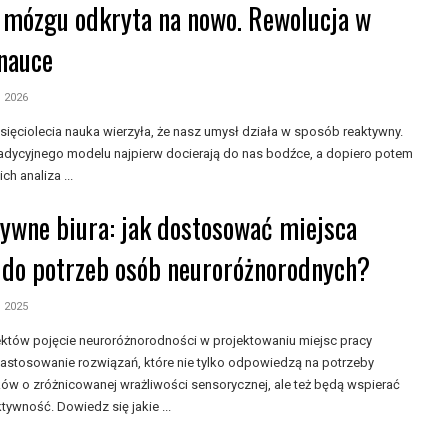
 mózgu odkryta na nowo. Rewolucja w
nauce
, 2026
sięciolecia nauka wierzyła, że nasz umysł działa w sposób reaktywny.
adycyjnego modelu najpierw docierają do nas bodźce, a dopiero potem
ch analiza ...
zywne biura: jak dostosować miejsca
 do potrzeb osób neuroróżnorodnych?
, 2025
tektów pojęcie neuroróżnorodności w projektowaniu miejsc pracy
astosowanie rozwiązań, które nie tylko odpowiedzą na potrzeby
ów o zróżnicowanej wrażliwości sensorycznej, ale też będą wspierać
tywność. Dowiedz się jakie ...