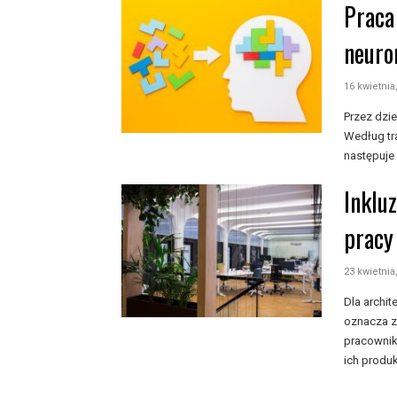
Praca
neuro
16 kwietnia
Przez dzie
Według tr
następuje i
Inklu
pracy
23 kwietnia
Dla archi
oznacza z
pracownik
ich produk