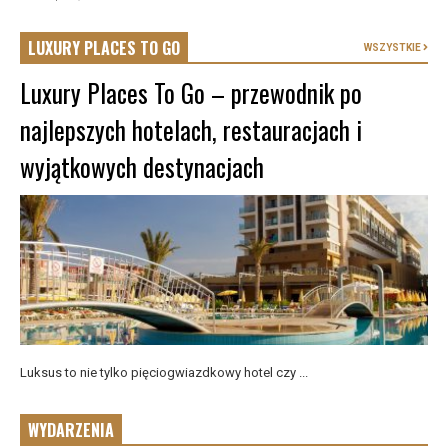
LUXURY PLACES TO GO
WSZYSTKIE
Luxury Places To Go – przewodnik po
najlepszych hotelach, restauracjach i
wyjątkowych destynacjach
Luksus to nie tylko pięciogwiazdkowy hotel czy ...
WYDARZENIA