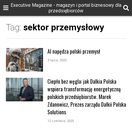
Executive Magazine - magazyn i portal biznesowy dla
przedsiębiorców
Tag:
sektor przemysłowy
AI napędza polski przemysł
3 lipca, 2025
Ciepło bez węgla: jak Dalkia Polska
wspiera transformację energetyczną
polskich przedsiębiorstw. Marek
Zdanowicz, Prezes zarządu Dalkii Polska
Solutions
12 czerwca, 2025