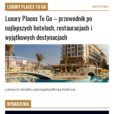
LUXURY PLACES TO GO
WSZYSTKIE
Luxury Places To Go – przewodnik po
najlepszych hotelach, restauracjach i
wyjątkowych destynacjach
Luksus to nie tylko pięciogwiazdkowy hotel czy ...
WYDARZENIA