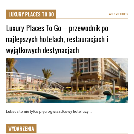
LUXURY PLACES TO GO
WSZYSTKIE
Luxury Places To Go – przewodnik po
najlepszych hotelach, restauracjach i
wyjątkowych destynacjach
Luksus to nie tylko pięciogwiazdkowy hotel czy ...
WYDARZENIA