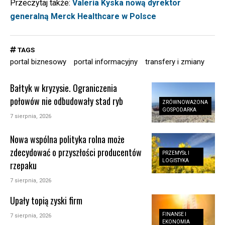
Przeczytaj także:
Valeria Kyska nową dyrektor
generalną Merck Healthcare w Polsce
TAGS
portal biznesowy
portal informacyjny
transfery i zmiany
Bałtyk w kryzysie. Ograniczenia
połowów nie odbudowały stad ryb
ZRÓWNOWAŻONA
GOSPODARKA
7 sierpnia, 2026
Nowa wspólna polityka rolna może
zdecydować o przyszłości producentów
PRZEMYSŁ I
LOGISTYKA
rzepaku
7 sierpnia, 2026
Upały topią zyski firm
FINANSE I
7 sierpnia, 2026
EKONOMIA