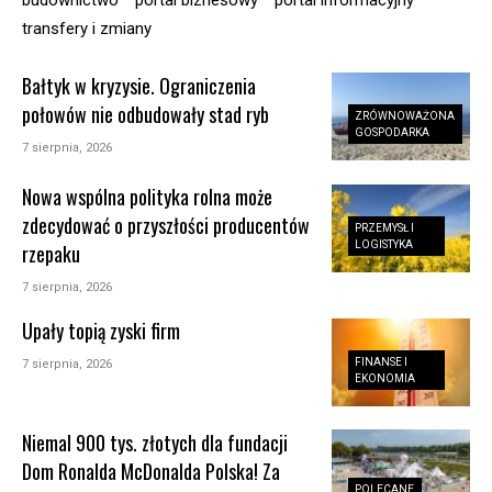
budownictwo
portal biznesowy
portal informacyjny
transfery i zmiany
Bałtyk w kryzysie. Ograniczenia
połowów nie odbudowały stad ryb
ZRÓWNOWAŻONA
GOSPODARKA
7 sierpnia, 2026
Nowa wspólna polityka rolna może
zdecydować o przyszłości producentów
PRZEMYSŁ I
LOGISTYKA
rzepaku
7 sierpnia, 2026
Upały topią zyski firm
FINANSE I
7 sierpnia, 2026
EKONOMIA
Niemal 900 tys. złotych dla fundacji
Dom Ronalda McDonalda Polska! Za
POLECANE