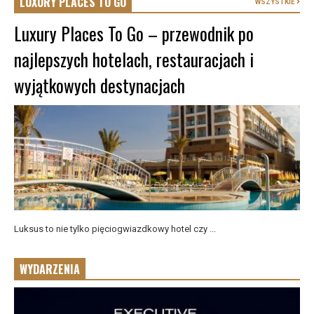
LUXURY PLACES TO GO
WSZYSTKIE
Luxury Places To Go – przewodnik po
najlepszych hotelach, restauracjach i
wyjątkowych destynacjach
Luksus to nie tylko pięciogwiazdkowy hotel czy ...
WYDARZENIA