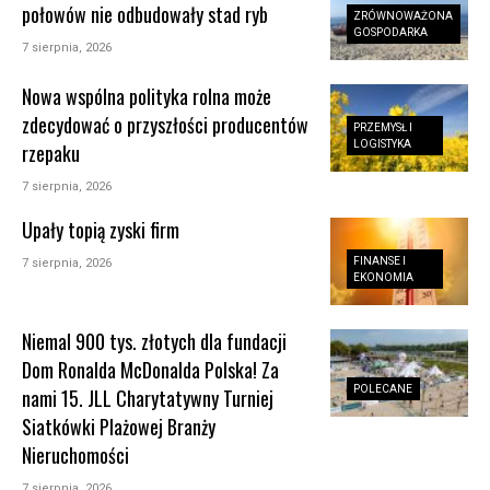
połowów nie odbudowały stad ryb
ZRÓWNOWAŻONA
GOSPODARKA
7 sierpnia, 2026
Nowa wspólna polityka rolna może
zdecydować o przyszłości producentów
PRZEMYSŁ I
LOGISTYKA
rzepaku
7 sierpnia, 2026
Upały topią zyski firm
FINANSE I
7 sierpnia, 2026
EKONOMIA
Niemal 900 tys. złotych dla fundacji
Dom Ronalda McDonalda Polska! Za
POLECANE
nami 15. JLL Charytatywny Turniej
Siatkówki Plażowej Branży
Nieruchomości
7 sierpnia, 2026