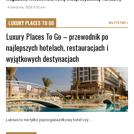
- 4 sierpnia, 2026 9:32 am
LUXURY PLACES TO GO
WSZYSTKIE
Luxury Places To Go – przewodnik po
najlepszych hotelach, restauracjach i
wyjątkowych destynacjach
Luksus to nie tylko pięciogwiazdkowy hotel czy ...