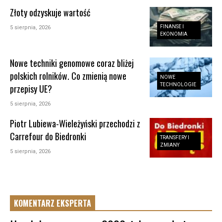
Złoty odzyskuje wartość
FINANSE I
5 sierpnia, 2026
EKONOMIA
Nowe techniki genomowe coraz bliżej
polskich rolników. Co zmienią nowe
NOWE
TECHNOLOGIE
przepisy UE?
5 sierpnia, 2026
Piotr Lubiewa-Wieleżyński przechodzi z
Carrefour do Biedronki
TRANSFERY I
ZMIANY
5 sierpnia, 2026
KOMENTARZ EKSPERTA