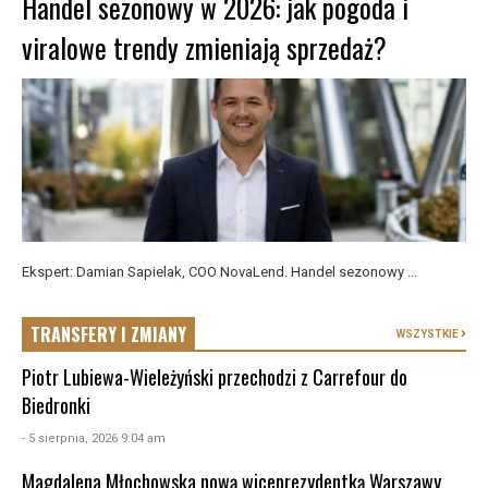
Handel sezonowy w 2026: jak pogoda i
viralowe trendy zmieniają sprzedaż?
Ekspert: Damian Sapielak, COO NovaLend. Handel sezonowy ...
TRANSFERY I ZMIANY
WSZYSTKIE
Piotr Lubiewa-Wieleżyński przechodzi z Carrefour do
Biedronki
- 5 sierpnia, 2026 9:04 am
Magdalena Młochowska nową wiceprezydentką Warszawy