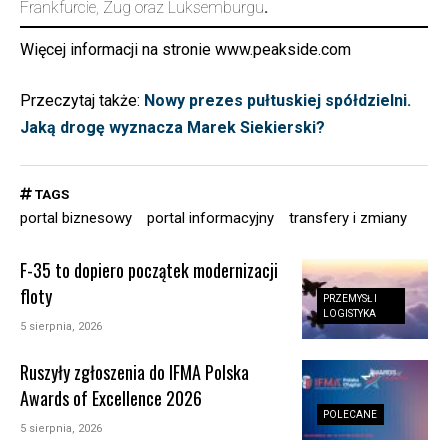
Frankfurcie, Zug oraz Luksemburgu
.
Więcej informacji na stronie
www.peakside.com
Przeczytaj także:
Nowy prezes pułtuskiej spółdzielni.
Jaką drogę wyznacza Marek Siekierski?
TAGS
portal biznesowy
portal informacyjny
transfery i zmiany
F-35 to dopiero początek modernizacji
floty
PRZEMYSŁ I
LOGISTYKA
5 sierpnia, 2026
Ruszyły zgłoszenia do IFMA Polska
Awards of Excellence 2026
POLECANE
5 sierpnia, 2026