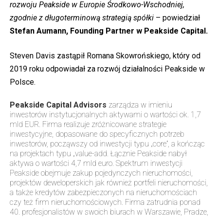
rozwoju Peakside w Europie Środkowo-Wschodniej,
zgodnie z długoterminową strategią spółki
– powiedział
Stefan Aumann, Founding Partner w Peakside Capital.
Steven Davis zastąpił Romana Skowrońskiego, który od
2019 roku odpowiadał za rozwój działalności Peakside w
Polsce.
Peakside Capital Advisors
zarządza w imieniu
inwestorów instytucjonalnych aktywami o wartości ok. 1,7
mld EUR. Firma realizuje zróżnicowane strategie
inwestycyjne, dopasowane do specyficznych potrzeb
inwestorów, począwszy od inwestycji typu „core”, a kończąc
na projektach typu „value-add. Łącznie Peakside nabył
aktywa o wartości 4,7 mld euro. Spektrum inwestycji
Peakside obejmuje zakup pojedynczych nieruchomości,
projektów deweloperskich jak również portfeli nieruchomości,
a także kredytów zabezpieczonych na nieruchomościach
czy też firm nieruchomościowych. Firma zatrudnia ponad
40. profesjonalistów w swoich biurach w Warszawie, Pradze,