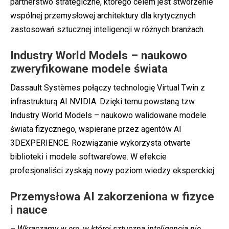
partnerstwo strategiczne, którego celem jest stworzenie
wspólnej przemysłowej architektury dla krytycznych
zastosowań sztucznej inteligencji w różnych branżach.
Industry World Models – naukowo
zweryfikowane modele świata
Dassault Systèmes połączy technologię Virtual Twin z
infrastrukturą AI NVIDIA. Dzięki temu powstaną tzw.
Industry World Models – naukowo walidowane modele
świata fizycznego, wspierane przez agentów AI
3DEXPERIENCE. Rozwiązanie wykorzysta otwarte
biblioteki i modele software’owe. W efekcie
profesjonaliści zyskają nowy poziom wiedzy eksperckiej.
Przemysłowa AI zakorzeniona w fizyce
i nauce
–
Wkraczamy w erę, w której sztuczna inteligencja nie