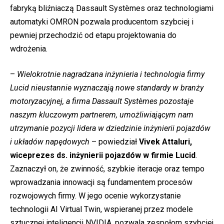
fabryką bliźniaczą Dassault Systèmes oraz technologiami
automatyki OMRON pozwala producentom szybciej i
pewniej przechodzić od etapu projektowania do
wdrożenia.
–
Wielokrotnie nagradzana inżynieria i technologia firmy
Lucid nieustannie wyznaczają nowe standardy w branży
motoryzacyjnej, a firma Dassault Systèmes pozostaje
naszym kluczowym partnerem, umożliwiającym nam
utrzymanie pozycji lidera w dziedzinie inżynierii pojazdów
i układów napędowych
– powiedział
Vivek Attaluri,
wiceprezes ds. inżynierii pojazdów w firmie Lucid
.
Zaznaczył on, że zwinność, szybkie iteracje oraz tempo
wprowadzania innowacji są fundamentem procesów
rozwojowych firmy. W jego ocenie wykorzystanie
technologii AI Virtual Twin, wspieranej przez modele
sztucznej inteligencji NVIDIA, pozwala zespołom szybciej