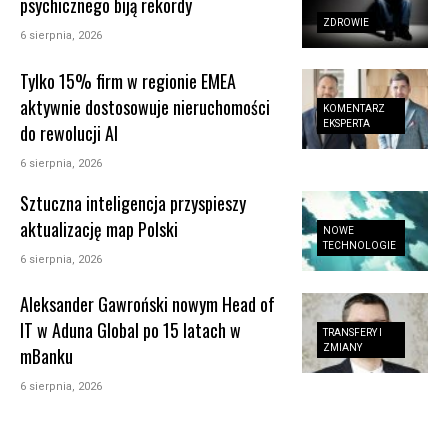
psychicznego biją rekordy
ZDROWIE
6 sierpnia, 2026
Tylko 15% firm w regionie EMEA
aktywnie dostosowuje nieruchomości
KOMENTARZ
EKSPERTA
do rewolucji AI
6 sierpnia, 2026
Sztuczna inteligencja przyspieszy
aktualizację map Polski
NOWE
TECHNOLOGIE
6 sierpnia, 2026
Aleksander Gawroński nowym Head of
IT w Aduna Global po 15 latach w
TRANSFERY I
ZMIANY
mBanku
6 sierpnia, 2026