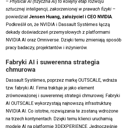
–
Physical AI (fizyczna AI) to kolejny etap rozwoju
sztucznej inteligencji, zakorzenionej w prawach fizyki
–
powiedział
Jensen Huang, założyciel i CEO NVIDIA
.
Podkreślił on, że NVIDIA i Dassault Systèmes łączą
dekady doświadczeń przemysłowych z platformami
NVIDIA AI oraz Omniverse. Dzięki temu zmieniają sposób
pracy badaczy, projektantów i inżynierów.
Fabryki AI i suwerenna strategia
chmurowa
Dassault Systèmes, poprzez markę OUTSCALE, wdraża
tzw. fabryki AI. Firma traktuje je jako element
zrównoważonej i suwerennej strategii chmurowej. Fabryki
AI OUTSCALE wykorzystają najnowszą infrastrukturę
NVIDIA AI. Co istotne, rozwiązania te zostaną wdrożone
na trzech kontynentach. Dzięki temu klienci uruchamią
modele AI na platformie 3DEXPERIENCE. Jednocześnie