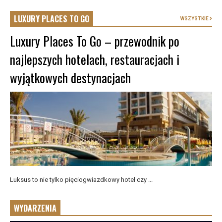
LUXURY PLACES TO GO
WSZYSTKIE
Luxury Places To Go – przewodnik po
najlepszych hotelach, restauracjach i
wyjątkowych destynacjach
Luksus to nie tylko pięciogwiazdkowy hotel czy ...
WYDARZENIA