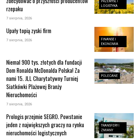
zdecydować o przyszłości producentów
PRZEMYSŁ I
LOGISTYKA
rzepaku
7 sierpnia, 2026
Upały topią zyski firm
FINANSE I
7 sierpnia, 2026
EKONOMIA
Niemal 900 tys. złotych dla fundacji
Dom Ronalda McDonalda Polska! Za
POLECANE
nami 15. JLL Charytatywny Turniej
Siatkówki Plażowej Branży
Nieruchomości
7 sierpnia, 2026
Prologis przejmie SEGRO. Powstanie
jeden z największych graczy na rynku
TRANSFERY I
ZMIANY
nieruchomości logistycznych