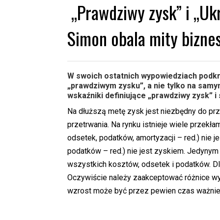
„Prawdziwy zysk” i „Uk
Simon obala mity bizne
W swoich ostatnich wypowiedziach podkre
„prawdziwym zysku”, a nie tylko na sam
wskaźniki definiujące „prawdziwy zysk” i
Na dłuższą metę zysk jest niezbędny do pr
przetrwania. Na rynku istnieje wiele przek
odsetek, podatków, amortyzacji – red.) nie 
podatków – red.) nie jest zyskiem. Jedynym
wszystkich kosztów, odsetek i podatków. Dla
Oczywiście należy zaakceptować różnice wys
wzrost może być przez pewien czas ważniej