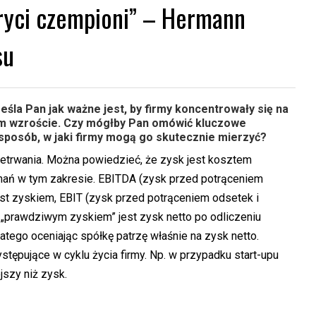
ryci czempioni” – Hermann
su
śla Pan jak ważne jest, by firmy koncentrowały się na
ym wzroście. Czy mógłby Pan omówić kluczowe
 sposób, w jaki firmy mogą go skutecznie mierzyć?
zetrwania. Można powiedzieć, że zysk jest kosztem
łamań w tym zakresie. EBITDA (zysk przed potrąceniem
jest zyskiem, EBIT (zysk przed potrąceniem odsetek i
 „prawdziwym zyskiem” jest zysk netto po odliczeniu
tego oceniając spółkę patrzę właśnie na zysk netto.
tępujące w cyklu życia firmy. Np. w przypadku start-upu
szy niż zysk.