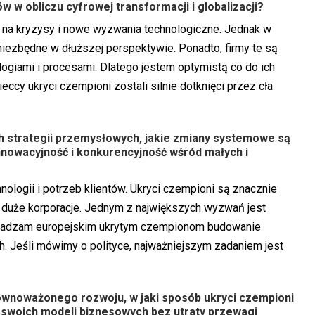
ów w obliczu cyfrowej transformacji i globalizacji?
i na kryzysy i nowe wyzwania technologiczne. Jednak w
niezbędne w dłuższej perspektywie. Ponadto, firmy te są
giami i procesami. Dlatego jestem optymistą co do ich
ieccy ukryci czempioni zostali silnie dotknięci przez cła
h strategii przemysłowych, jakie zmiany systemowe są
nnowacyjność i konkurencyjność wśród małych i
nologii i potrzeb klientów. Ukryci czempioni są znacznie
iż duże korporacje. Jednym z największych wyzwań jest
doradzam europejskim ukrytym czempionom budowanie
. Jeśli mówimy o polityce, najważniejszym zadaniem jest
ównoważonego rozwoju, w jaki sposób ukryci czempioni
swoich modeli biznesowych bez utraty przewagi