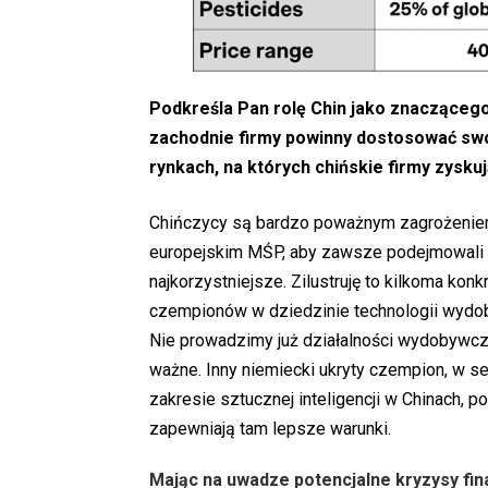
Podkreśla Pan rolę Chin jako znaczącego
zachodnie firmy powinny dostosować swo
rynkach, na których chińskie firmy zysku
Chińczycy są bardzo poważnym zagrożeniem
europejskim MŚP, aby zawsze podejmowali d
najkorzystniejsze. Zilustruję to kilkoma ko
czempionów w dziedzinie technologii wydob
Nie prowadzimy już działalności wydobywcze
ważne. Inny niemiecki ukryty czempion, w 
zakresie sztucznej inteligencji w Chinach, 
zapewniają tam lepsze warunki.
Mając na uwadze potencjalne kryzysy fi