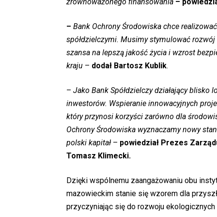
zrównoważonego finansowania
– powiedzi
–
Bank Ochrony Środowiska chce realizować 
spółdzielczymi. Musimy stymulować rozwój n
szansa na lepszą jakość życia i wzrost bezp
kraju
–
dodał Bartosz Kublik
.
–
Jako Bank Spółdzielczy działający blisko 
inwestorów. Wspieranie innowacyjnych projekt
który przynosi korzyści zarówno dla środowis
Ochrony Środowiska wyznaczamy nowy standa
polski kapitał
–
powiedział
Prezes Zarząd
Tomasz Klimecki.
Dzięki wspólnemu zaangażowaniu obu instyt
mazowieckim stanie się wzorem dla przyszły
przyczyniając się do rozwoju ekologicznych 