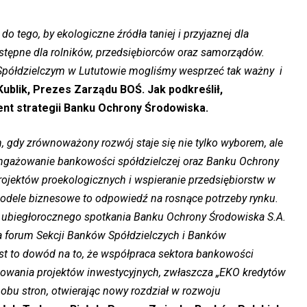
o tego, by ekologiczne źródła taniej i przyjaznej dla
ostępne dla rolników, przedsiębiorców oraz samorządów.
 Spółdzielczym w Lututowie mogliśmy wesprzeć tak ważny i
Kublik, Prezes Zarządu BOŚ. Jak podkreślił,
ent strategii Banku Ochrony Środowiska.
, gdy zrównoważony rozwój staje się nie tylko wyborem, ale
angażowanie bankowości spółdzielczej oraz Banku Ochrony
rojektów proekologicznych i wspieranie przedsiębiorstw w
dele biznesowe to odpowiedź na rosnące potrzeby rynku.
at ubiegłorocznego spotkania Banku Ochrony Środowiska S.A.
a forum Sekcji Banków Spółdzielczych i Banków
t to dowód na to, że współpraca sektora bankowości
nsowania projektów inwestycyjnych, zwłaszcza „EKO kredytów
a obu stron, otwierając nowy rozdział w rozwoju