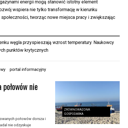
agazynami energii mogą stanowić istotny element
ozwój wspiera nie tylko transformację w kierunku
e społeczności, tworząc nowe miejsca pracy i zwiększając
enku węgla przyspieszają wzrost temperatury. Naukowcy
ych punktów krytycznych
owy
portal informacyjny
a połowów nie
ZRÓWNOWAŻONA
GOSPODARKA
nkowanych połowów dorsza i
adal nie odzyskuje