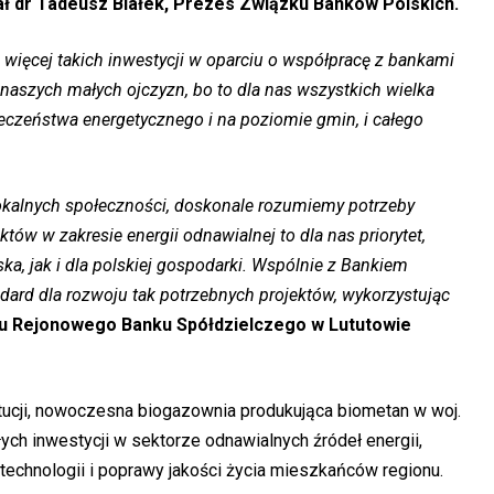
ał dr Tadeusz Białek, Prezes Związku Banków Polskich.
więcej takich inwestycji w oparciu o współpracę z bankami
aszych małych ojczyzn, bo to dla nas wszystkich wielka
ieczeństwa energetycznego i na poziomie gmin, i całego
lokalnych społeczności, doskonale rozumiemy potrzeby
ów w zakresie energii odnawialnej to dla nas priorytet,
ka, jak i dla polskiej gospodarki. Wspólnie z Bankiem
rd dla rozwoju tak potrzebnych projektów, wykorzystując
u Rejonowego Banku Spółdzielczego w Lututowie
ucji, nowoczesna biogazownia produkująca biometan w woj.
ch inwestycji w sektorze odnawialnych źródeł energii,
technologii i poprawy jakości życia mieszkańców regionu.