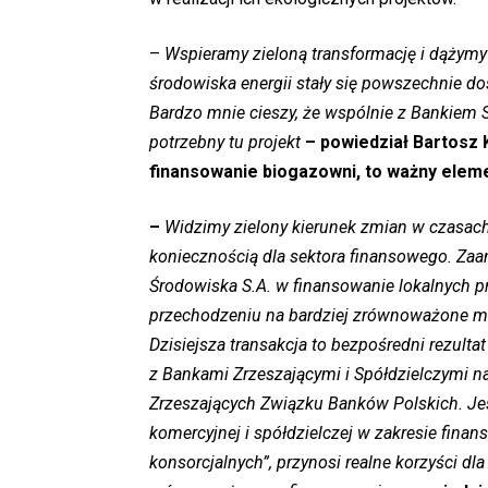
–
Wspieramy zieloną transformację i dążymy d
środowiska energii stały się powszechnie d
Bardzo mnie cieszy, że wspólnie z Bankiem
potrzebny tu projekt
– powiedział Bartosz 
finansowanie biogazowni, to ważny elem
–
Widzimy zielony kierunek zmian w czasach
koniecznością dla sektora finansowego. Za
Środowiska S.A. w finansowanie lokalnych p
przechodzeniu na bardziej zrównoważone mo
Dzisiejsza transakcja to bezpośredni rezult
z Bankami Zrzeszającymi i Spółdzielczymi n
Zrzeszających Związku Banków Polskich. Jes
komercyjnej i spółdzielczej w zakresie fina
konsorcjalnych”, przynosi realne korzyści dl