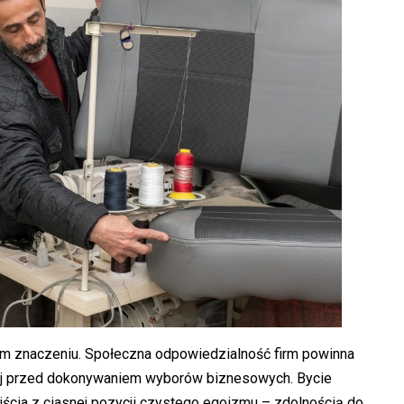
m znaczeniu. Społeczna odpowiedzialność firm powinna
nej przed dokonywaniem wyborów biznesowych. Bycie
ścia z ciasnej pozycji czystego egoizmu – zdolnością do