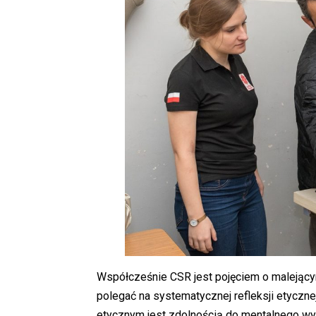
Współcześnie CSR jest pojęciem o malejący
polegać na systematycznej refleksji etycz
etycznym jest zdolnością do mentalnego wyj