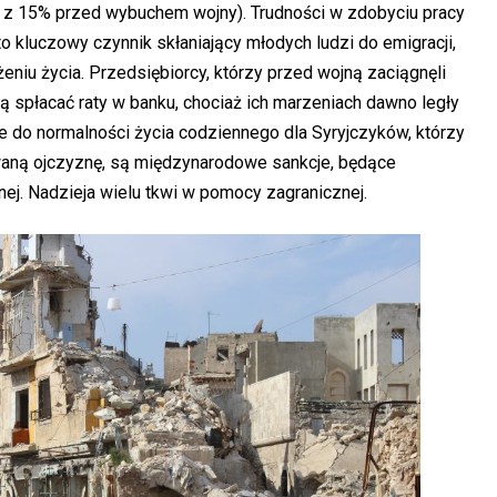
 z 15% przed wybuchem wojny). Trudności w zdobyciu pracy
o kluczowy czynnik skłaniający młodych ludzi do emigracji,
niu życia. Przedsiębiorcy, którzy przed wojną zaciągnęli
zą spłacać raty w banku, chociaż ich marzeniach dawno legły
 do normalności życia codziennego dla Syryjczyków, którzy
aną ojczyznę, są międzynarodowe sankcje, będące
j. Nadzieja wielu tkwi w pomocy zagranicznej.