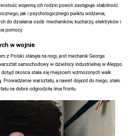
wistość wojenną ich rodzin powoli zastępuje stabilność.
icznego, jak i psychologicznego punktu widzenia,
ch do działania osób: mechaników, kucharzy, elektryków i
nia pomocy.
ych w wojnie
om z Polski stanęła na nogi, jest mechanik George.
warsztat samochodowy w dzielnicy industrialnej w Aleppo.
na dotąd okolica stała się miejscem wzmożonych walk
. Prowadzenie warsztatu, a nawet dojazd do niego, stało
tu na dobre odgrodziła linia frontu.