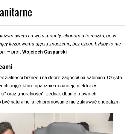
anitarne
niczym awers i rewers monety: ekonomia to reszka, bo w
ający liczbowemu ujęciu znaczenie, bez czego byłaby to nie
ton.
– prof.
Wojciech Gasparski
cami
edzialności biznesu na dobre zagościł na salonach. Często
ch pojęć, które opacznie rozumieją niektórzy
tyki” oraz „moralności”. Jednak dbanie o swoich
być naturalne, a ich promowanie nie zakrawać o idealizm.