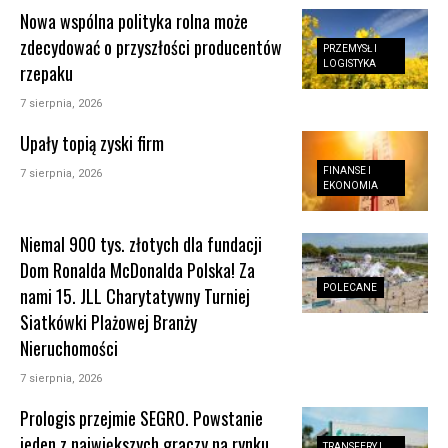
Nowa wspólna polityka rolna może
zdecydować o przyszłości producentów
PRZEMYSŁ I
LOGISTYKA
rzepaku
7 sierpnia, 2026
Upały topią zyski firm
FINANSE I
7 sierpnia, 2026
EKONOMIA
Niemal 900 tys. złotych dla fundacji
Dom Ronalda McDonalda Polska! Za
POLECANE
nami 15. JLL Charytatywny Turniej
Siatkówki Plażowej Branży
Nieruchomości
7 sierpnia, 2026
Prologis przejmie SEGRO. Powstanie
jeden z największych graczy na rynku
TRANSFERY I