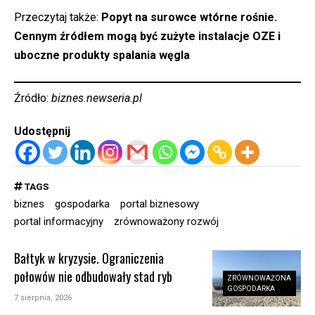
Przeczytaj także:
Popyt na surowce wtórne rośnie.
Cennym źródłem mogą być zużyte instalacje OZE i
uboczne produkty spalania węgla
Źródło:
biznes.newseria.pl
Udostępnij
TAGS
biznes
gospodarka
portal biznesowy
portal informacyjny
zrównoważony rozwój
Bałtyk w kryzysie. Ograniczenia
połowów nie odbudowały stad ryb
ZRÓWNOWAŻONA
GOSPODARKA
7 sierpnia, 2026