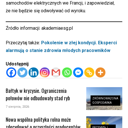
samochodów elektrycznych we Francji, i zapowiedział,
że nie będzie się odwoływać od wyroku.
Źródło informacji:
akademiaesg.pl
Przeczytaj także:
Pokolenie w złej kondycji. Eksperci
alarmują o stanie zdrowia młodych pracowników
Udostępnij
Bałtyk w kryzysie. Ograniczenia
połowów nie odbudowały stad ryb
ZRÓWNOWAŻONA
GOSPODARKA
7 sierpnia, 2026
Nowa wspólna polityka rolna może
zdecydować o przyszłości producentów
PRZEMYSŁ I