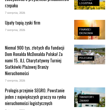
LOGISTYKA
rzepaku
7 sierpnia, 2026
Upały topią zyski firm
FINANSE I
7 sierpnia, 2026
EKONOMIA
Niemal 900 tys. złotych dla fundacji
Dom Ronalda McDonalda Polska! Za
POLECANE
nami 15. JLL Charytatywny Turniej
Siatkówki Plażowej Branży
Nieruchomości
7 sierpnia, 2026
Prologis przejmie SEGRO. Powstanie
jeden z największych graczy na rynku
TRANSFERY I
ZMIANY
nieruchomości logistycznych