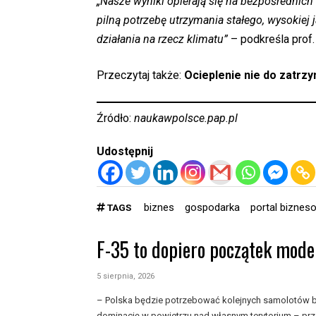
„Nasze wyniki opierają się na bezpośrednic
pilną potrzebę utrzymania stałego, wysokiej
działania na rzecz klimatu”
– podkreśla prof.
Przeczytaj także:
Ocieplenie nie do zatr
Źródło:
naukawpolsce.pap.pl
Udostępnij
biznes
gospodarka
portal biznes
TAGS
F-35 to dopiero początek moder
5 sierpnia, 2026
– Polska będzie potrzebować kolejnych samolotów b
dominację w powietrzu nad własnym terytorium – prze