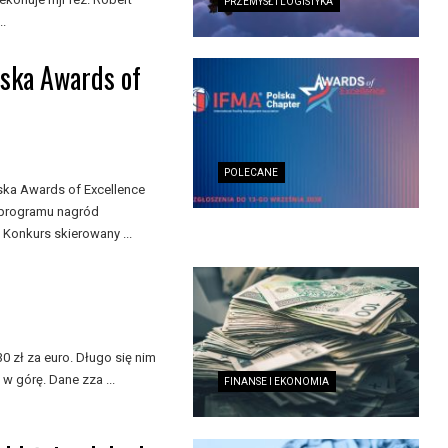
PRZEMYSŁ I LOGISTYKA
..
lska Awards of
POLECANE
ka Awards of Excellence
 programu nagród
 Konkurs skierowany ...
 zł za euro. Długo się nim
w górę. Dane zza ...
FINANSE I EKONOMIA