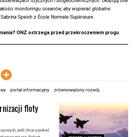
h obserwacjach fizycznych i biogeochemicznych. Ukazują one
 jakości monitoringu oceanów, aby wspierać globalne
 Sabrina Speich z École Normale Supérieure.
zymania? ONZ ostrzega przed przekroczeniem progu
owy
portal informacyjny
zrównoważony rozwój
nizacji floty
ojowych, jeśli chce uzyskać
konuje mjr rez. Robert