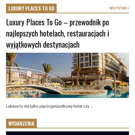
LUXURY PLACES TO GO
WSZYSTKIE
Luxury Places To Go – przewodnik po
najlepszych hotelach, restauracjach i
wyjątkowych destynacjach
Luksus to nie tylko pięciogwiazdkowy hotel czy ...
WYDARZENIA