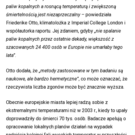
paliw kopalnych a rosnącą temperaturą i zwiększoną
śmiertelnością jest niezaprzeczalny –
powiedziała
Friederike Otto, klimatolożka z Imperial College London i
współautorka raportu. Jej zdaniem, gdyby
„nie spalanie
paliw kopalnych przez ostatnie dekady, większość z
szacowanych 24 400 osób w Europie nie umarłaby tego
lata”
.
Otto dodała, że
„metody zastosowane w tym badaniu są
naukowe, ale bardzo hermetyczne”
, co może oznaczać, że
rzeczywista liczba zgonów może być znacznie wyższa.
Obecnie europejskie miasta lepiej radzą sobie z
ekstremalnymi temperaturami niż w 2003 r., kiedy to upały
doprowadziły do śmierci 70 tys. osób. Badacze apelują o
opracowanie lokalnych planów działań na wypadek
nadejścia kolejnej fali wysokich temperatur w przyszłości.