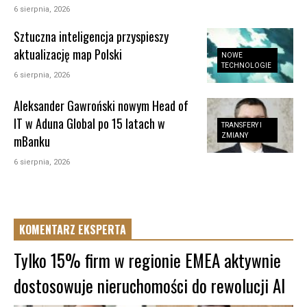
6 sierpnia, 2026
Sztuczna inteligencja przyspieszy
aktualizację map Polski
NOWE
TECHNOLOGIE
6 sierpnia, 2026
Aleksander Gawroński nowym Head of
IT w Aduna Global po 15 latach w
TRANSFERY I
ZMIANY
mBanku
6 sierpnia, 2026
KOMENTARZ EKSPERTA
Tylko 15% firm w regionie EMEA aktywnie
dostosowuje nieruchomości do rewolucji AI