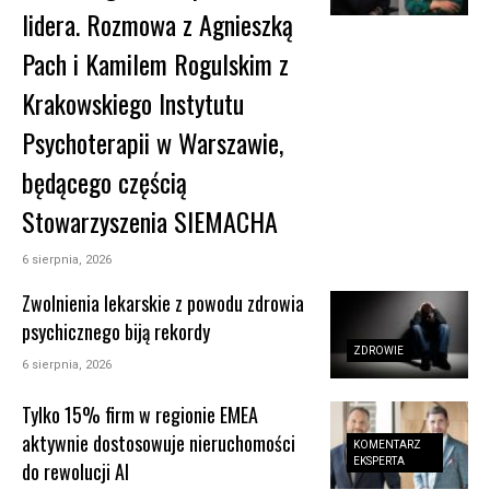
lidera. Rozmowa z Agnieszką
Pach i Kamilem Rogulskim z
Krakowskiego Instytutu
Psychoterapii w Warszawie,
będącego częścią
Stowarzyszenia SIEMACHA
6 sierpnia, 2026
Zwolnienia lekarskie z powodu zdrowia
psychicznego biją rekordy
ZDROWIE
6 sierpnia, 2026
Tylko 15% firm w regionie EMEA
aktywnie dostosowuje nieruchomości
KOMENTARZ
EKSPERTA
do rewolucji AI