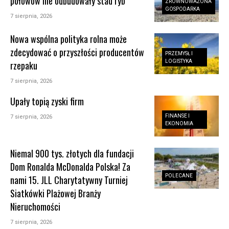
połowów nie odbudowały stad ryb
ZRÓWNOWAŻONA
GOSPODARKA
7 sierpnia, 2026
Nowa wspólna polityka rolna może
zdecydować o przyszłości producentów
PRZEMYSŁ I
LOGISTYKA
rzepaku
7 sierpnia, 2026
Upały topią zyski firm
FINANSE I
7 sierpnia, 2026
EKONOMIA
Niemal 900 tys. złotych dla fundacji
Dom Ronalda McDonalda Polska! Za
POLECANE
nami 15. JLL Charytatywny Turniej
Siatkówki Plażowej Branży
Nieruchomości
7 sierpnia, 2026