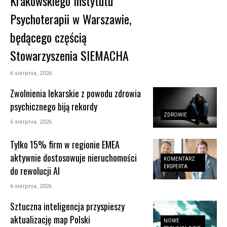
Krakowskiego Instytutu
Psychoterapii w Warszawie,
będącego częścią
Stowarzyszenia SIEMACHA
6 sierpnia, 2026
Zwolnienia lekarskie z powodu zdrowia
psychicznego biją rekordy
ZDROWIE
6 sierpnia, 2026
Tylko 15% firm w regionie EMEA
aktywnie dostosowuje nieruchomości
KOMENTARZ
EKSPERTA
do rewolucji AI
6 sierpnia, 2026
Sztuczna inteligencja przyspieszy
aktualizację map Polski
NOWE