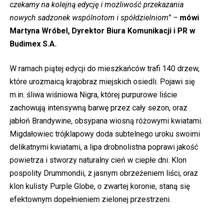
czekamy na kolejną edycję i możliwość przekazania
nowych sadzonek wspólnotom i spółdzielniom”
–
mówi
Martyna Wróbel, Dyrektor Biura Komunikacji i PR w
Budimex S.A.
W ramach piątej edycji do mieszkańców trafi 140 drzew,
które urozmaicą krajobraz miejskich osiedli. Pojawi się
m.in. śliwa wiśniowa Nigra, której purpurowe liście
zachowują intensywną barwę przez cały sezon, oraz
jabłoń Brandywine, obsypana wiosną różowymi kwiatami.
Migdałowiec trójklapowy doda subtelnego uroku swoimi
delikatnymi kwiatami, a lipa drobnolistna poprawi jakość
powietrza i stworzy naturalny cień w ciepłe dni. Klon
pospolity Drummondii, z jasnym obrzeżeniem liści, oraz
klon kulisty Purple Globe, o zwartej koronie, staną się
efektownym dopełnieniem zielonej przestrzeni.