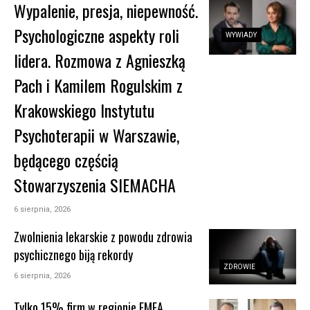
Wypalenie, presja, niepewność.
Psychologiczne aspekty roli
WYWIADY
lidera. Rozmowa z Agnieszką
Pach i Kamilem Rogulskim z
Krakowskiego Instytutu
Psychoterapii w Warszawie,
będącego częścią
Stowarzyszenia SIEMACHA
6 sierpnia, 2026
Zwolnienia lekarskie z powodu zdrowia
psychicznego biją rekordy
ZDROWIE
6 sierpnia, 2026
Tylko 15% firm w regionie EMEA