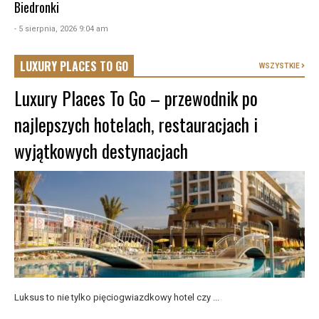
Biedronki
- 5 sierpnia, 2026 9:04 am
LUXURY PLACES TO GO
WSZYSTKIE
Luxury Places To Go – przewodnik po
najlepszych hotelach, restauracjach i
wyjątkowych destynacjach
Luksus to nie tylko pięciogwiazdkowy hotel czy ...