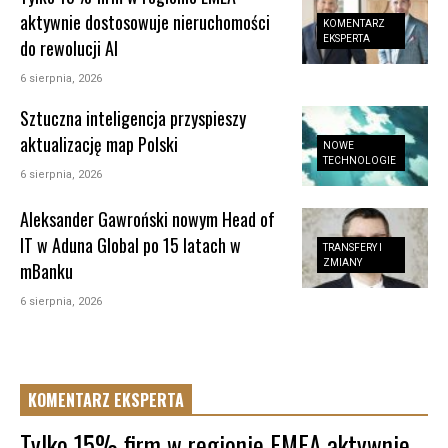
aktywnie dostosowuje nieruchomości
KOMENTARZ
EKSPERTA
do rewolucji AI
6 sierpnia, 2026
Sztuczna inteligencja przyspieszy
aktualizację map Polski
NOWE
TECHNOLOGIE
6 sierpnia, 2026
Aleksander Gawroński nowym Head of
IT w Aduna Global po 15 latach w
TRANSFERY I
ZMIANY
mBanku
6 sierpnia, 2026
KOMENTARZ EKSPERTA
Tylko 15% firm w regionie EMEA aktywnie